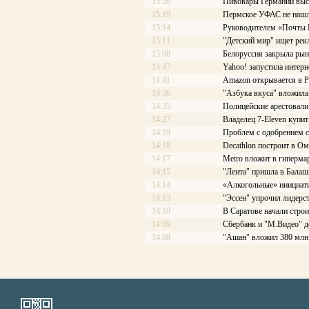
15:20
Пивовары Германии выст
15:19
Пермское УФАС не нашл
15:14
Руководителем «Почты Ро
15:11
"Детский мир" ищет рек
15:08
Белоруссия закрыла рын
14:47
Yahoo! запустила интерн
14:41
Amazon открывается в Р
14:36
"Азбука вкуса" вложила
14:35
Полицейские арестовали 
14:27
Владелец 7-Eleven купит
14:19
Проблем с одобрением с
14:18
Decathlon построит в Ом
14:17
Меtrо вложит в гиперма
14:15
"Лента" пришла в Балаш
14:14
«Алкогольные» инициати
14:13
"Эссен" упрочил лидерс
14:10
В Саратове начали стро
14:09
Сбербанк и "М.Видео" д
14:08
"Ашан" вложил 380 млн 