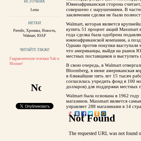
ИСТОЧНИК
Южноафриканская сторона считает,
совершено с нарушениями. В частно
Lenta
заключении сделки не были полнос
МЕТКИ
Walmart, которая является крупней
купить 51 процент акций Massmart в
Ритейл
,
Хроника
,
Новость
,
года сделка была одобрена подав
Walmart
,
ЮАР
южноафриканской компании, а позд
Однако против покупки выступали 
ЧИТАЙТЕ ТАКЖЕ
что американцы, выйдя на рынок ЮА
местных поставщиков и выступить 
Гидравлические тележки Yale в
Москве!
В свою очередь, в Walmart отвергал
Bloomberg, в июне американская ко
в ближайшие пять лет 15 тысяч раб
согласилась учредить фонд в 100 м
долларов) для поддержки местных 
Walmart была основана в 1962 году
магазинов. Massmart является сам
управляет 288 магазинами в 14 стр