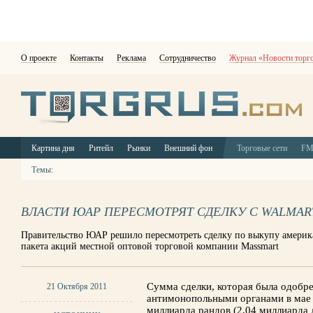
О проекте
Контакты
Реклама
Сотрудничество
Журнал «Новости торг
Картина дня
Ритейл
Рынки
Внешний фон
Торговые сети
F
Темы:
ВЛАСТИ ЮАР ПЕРЕСМОТРЯТ СДЕЛКУ С WALMAR
Правительство ЮАР решило пересмотреть сделку по выкупу америк
пакета акций местной оптовой торговой компании Massmart
Сумма сделки, которая была одоб
21 Октября 2011
антимонопольными органами в мае т
миллиарда рандов (2,04 миллиарда 