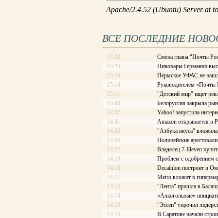
ВСЕ ПОСЛЕДНИЕ НОВО
17:02
Смена главы "Почты Рос
15:20
Пивовары Германии выст
15:19
Пермское УФАС не нашл
15:14
Руководителем «Почты Ро
15:11
"Детский мир" ищет рек
15:08
Белоруссия закрыла рын
14:47
Yahoo! запустила интерн
14:41
Amazon открывается в Р
14:36
"Азбука вкуса" вложила
14:35
Полицейские арестовали 
14:27
Владелец 7-Eleven купит
14:19
Проблем с одобрением с
14:18
Decathlon построит в Ом
14:17
Меtrо вложит в гиперма
14:15
"Лента" пришла в Балаш
14:14
«Алкогольные» инициати
14:13
"Эссен" упрочил лидерс
14:10
В Саратове начали стро