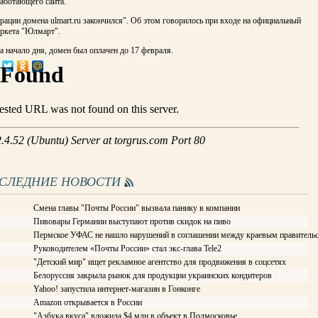
работающего сайта.
рации домена ulmart.ru закончился". Об этом говорилось при входе на официальный
аркета "Юлмарт".
 начало дня, домен был оплачен до 17 февраля.
ОСЛЕДНИЕ НОВОСТИ
Смена главы "Почты России" вызвала панику в компании
Пивовары Германии выступают против скидок на пиво
Пермское УФАС не нашло нарушений в соглашении между краевым правитель
Руководителем «Почты России» стал экс-глава Tele2
"Детский мир" ищет рекламное агентство для продвижения в соцсетях
Белоруссия закрыла рынок для продукции украинских кондитеров
Yahoo! запустила интернет-магазин в Гонконге
Amazon открывается в России
"Азбука вкуса" вложила $4 млн в объект в Подмосковье