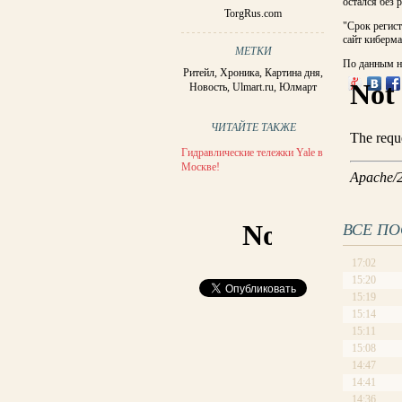
остался без 
TorgRus.com
"Срок регист
сайт киберм
МЕТКИ
По данным на
Ритейл
,
Хроника
,
Картина дня
,
Новость
,
Ulmart.ru
,
Юлмарт
ЧИТАЙТЕ ТАКЖЕ
Гидравлические тележки Yale в
Москве!
ВСЕ П
17:02
15:20
15:19
15:14
15:11
15:08
14:47
14:41
14:36