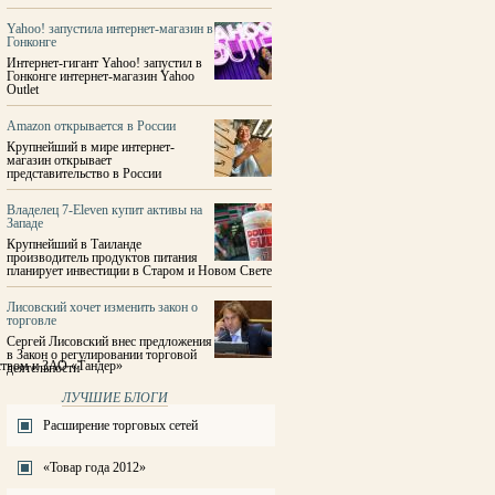
Yahoo! запустила интернет-магазин в
Гонконге
Интернет-гигант Yahoo! запустил в
Гонконге интернет-магазин Yahoo
Outlet
Amazon открывается в России
Крупнейший в мире интернет-
магазин открывает
представительство в России
Владелец 7-Eleven купит активы на
Западе
Крупнейший в Таиланде
производитель продуктов питания
планирует инвестиции в Старом и Новом Свете
Лисовский хочет изменить закон о
торговле
Сергей Лисовский внес предложения
в Закон о регулировании торговой
ством и ЗАО «Тандер»
деятельности
ЛУЧШИЕ БЛОГИ
Расширение торговых сетей
«Товар года 2012»