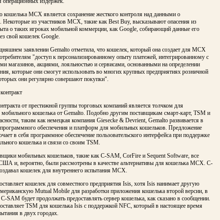
я операционных издержек.
ю кошелька MCX является сохранение жесткого контроля над данными о
. Некоторые из участников MCX, такие как Best Buy, высказывают опасения из
ыта о таких игроках мобильной коммерции, как Google, собирающий данные его
ез свой кошелек Google.
одняшнем заявлении Gemalto отметила, что кошелек, который она создает для MCX
потребителям "доступ к персонализированному опыту платежей, интегрированному с
ми магазинов, акциями, лояльностью и сервисами, основанными на определении
ния, которые они смогут использовать во многих крупных предприятиях розничной
которых они регулярно совершают покупки".
контракт
онтракта от престижной группы торговых компаний является толчком для
 мобильного кошелька от Gemalto. Подобно другим поставщикам смарт-карт, TSM и
асности, таким как немецкая компания Giesecke & Devrient, Gemalto развивается в
 программного обеспечения и платформ для мобильных кошельков. Предложение
чает в себя программное обеспечение пользовательского интерфейса при поддержке
ильного кошелька и связи со своим TSM.
вщики мобильных кошельков, такие как C-SAM, CorFire и Sequent Software, все
 США и, вероятно, были рассмотрены в качестве альтернативы для кошелька MCX. C-
оздавал кошелек для внутреннего испытания MCX.
тавляет кошелек для совместного предприятия Isis, хотя Isis нанимает другую
мериканскую Mutual Mobile для разработки приложения кошелька второй версии, в
 C-SAM будет продолжать предоставлять сервер кошелька, как сказано в сообщении.
оставляет TSM для кошелька Isis с поддержкой NFC, который в настоящее время
ытания в двух городах.