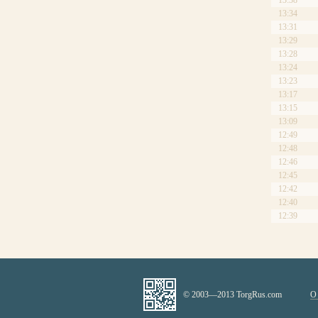
13:38
13:34
13:31
13:29
13:28
13:24
13:23
13:17
13:15
13:09
12:49
12:48
12:46
12:45
12:42
12:40
12:39
© 2003—2013 TorgRus.com
О