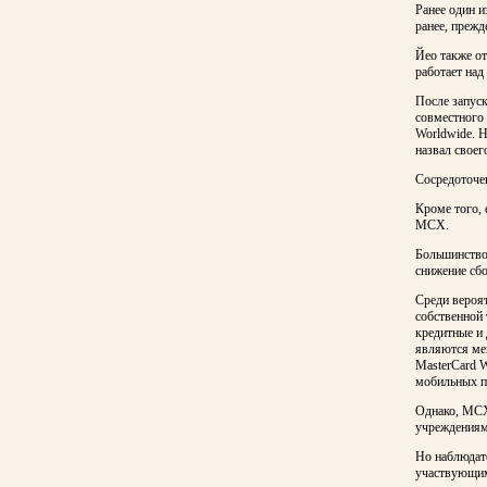
Ранее один 
ранее, прежд
Йео также от
работает над
После запус
совместного 
Worldwide. Н
назвал своег
Сосредоточе
Кроме того, 
MCX.
Большинство
снижение сбо
Среди вероят
собственной 
кредитные и
являются ме
MasterCard 
мобильных п
Однако, MCX
учреждениям
Но наблюдат
участвующим