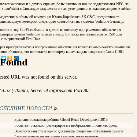
вляет кошельки и в других странах, большинство из них не поддерживают NFC, за
SmartWallet в Сингапуре запущенного в августе прошлого года оператором StarHub.
дразделение мобильной коммерции Южно-Корейского SK C&C, предоставляет
ошельки двум немецким операторам сотовой связи, включая Vodafone Germany.
ошлого года CorFire объявил о сделке на поставку программного обеспечения
ераторам группы Vodafone по всему миру. Он также поставлял услуги TSM для
 с американской First Data.
торая приобрела активы программного обеспечения кошелька американской компании
давно объявила, что поставляла платформу кошелька для канадского банка CIBC.
ОСЛЕДНИЕ НОВОСТИ
Бразилия возглавила рейтинг Global Retail Development 2013
Роспатент отказался регистрировать изображение iPhone как бренд
Венесуэла запустила сервис для поиска продуктов и туалетной бумаги