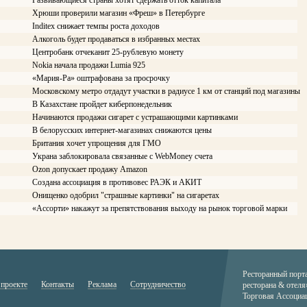
Развивающиеся страны хотят сдержать отток капитала
Хрюши проверили магазин «Фреш» в Петербурге
Inditex снижает темпы роста доходов
Алкоголь будет продаваться в избранных местах
Центробанк отчеканит 25-рублевую монету
Nokia начала продажи Lumia 925
«Мария-Ра» оштрафована за просрочку
Московскому метро отдадут участки в радиусе 1 км от станций под магазины
В Казахстане пройдет киберпонедельник
Начинаются продажи сигарет с устрашающими картинками
В белорусских интернет-магазинах снижаются цены
Британия хочет упрощения для ГМО
Украна заблокировала связанные с WebMoney счета
Ozon допускает продажу Amazon
Создана ассоциация в противовес РАЭК и АКИТ
Онищенко одобрил "страшные картинки" на сигаретах
«Ассорти» накажут за препятствования выходу на рынок торговой марки
Ресторанный порт
 проекте
Контакты
Реклама
Сотрудничество
ресторана & отеля
Торговая Ассоциа