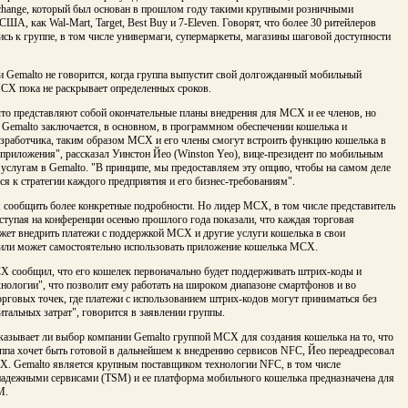
change, который был основан в прошлом году такими крупными розничными
ША, как Wal-Mart, Target, Best Buy и 7-Eleven. Говорят, что более 30 ритейлеров
сь к группе, в том числе универмаги, супермаркеты, магазины шаговой доступности
и Gemalto не говорится, когда группа выпустит свой долгожданный мобильный
MCX пока не раскрывает определенных сроков.
что представляют собой окончательные планы внедрения для MCX и ее членов, но
 Gemalto заключается, в основном, в программном обеспечении кошелька и
азработчика, таким образом MCX и его члены смогут встроить функцию кошелька в
приложения", рассказал Уинстон Йео (Winston Yeo), вице-президент по мобильным
слугам в Gemalto. "В принципе, мы предоставляем эту опцию, чтобы на самом деле
ся к стратегии каждого предприятия и его бизнес-требованиям".
 сообщить более конкретные подробности. Но лидер MCX, в том числе представитель
ступая на конференции осенью прошлого года показали, что каждая торговая
жет внедрить платежи с поддержкой MCX и другие услуги кошелька в свои
или может самостоятельно использовать приложение кошелька MCX.
X сообщил, что его кошелек первоначально будет поддерживать штрих-коды и
нологии", что позволит ему работать на широком диапазоне смартфонов и во
рговых точек, где платежи с использованием штрих-кодов могут приниматься без
тальных затрат", говорится в заявлении группы.
казывает ли выбор компании Gemalto группой MCX для создания кошелька на то, что
ппа хочет быть готовой в дальнейшем к внедрению сервисов NFC, Йео переадресовал
X. Gemalto является крупным поставщиком технологии NFC, в том числе
надежными сервисами (TSM) и ее платформа мобильного кошелька предназначена для
M.