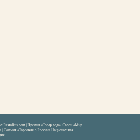
ал RestoRus.com
|
Премия «Товар года»
Салон «Мир
» | Саммит «Торговля в России»
Национальная
ция