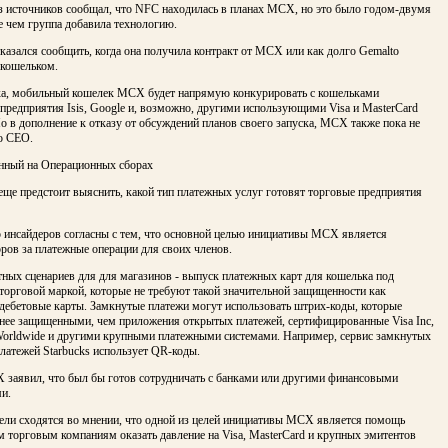
из источников сообщал, что NFC находилась в планах MCX, но это было годом-двумя
е чем группа добавила технологию.
казался сообщить, когда она получила контракт от MCX или как долго Gemalto
 кошельком.
ка, мобильный кошелек MCX будет напрямую конкурировать с кошельками
предприятия Isis, Google и, возможно, другими использующими Visa и MasterCard
о в дополнение к отказу от обсуждений планов своего запуска, MCX также пока не
о CEO.
нный на Операционных сборах
еще предстоит выяснить, какой тип платежных услуг готовят торговые предприятия
 инсайдеров согласны с тем, что основной целью инициативы MCX является
ров за платежные операции для своих членов.
ных сценариев для для магазинов - выпуск платежных карт для кошелька под
торговой маркой, которые не требуют такой значительной защищенности как
 дебетовые карты. Замкнутые платежи могут использовать штрих-коды, которые
нее защищенными, чем приложения открытых платежей, сертифицированные Visa Inc,
Worldwide и другими крупными платежными системами. Например, сервис замкнутых
латежей Starbucks использует QR-коды.
 заявил, что был бы готов сотрудничать с банками или другими финансовыми
и.
ели сходятся во мнении, что одной из целей инициативы MCX является помощь
 торговым компаниям оказать давление на Visa, MasterCard и крупных эмитентов