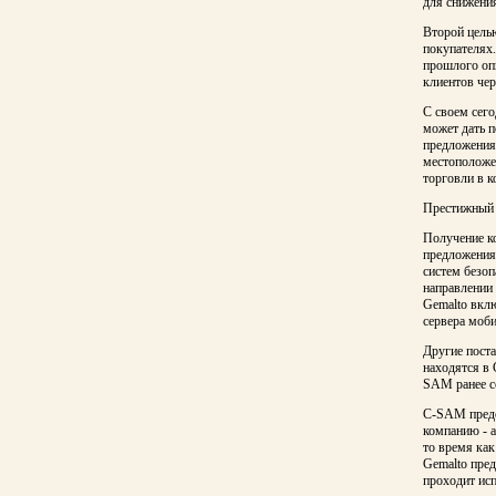
для снижени
Второй цель
покупателях.
прошлого оп
клиентов чер
С своем сег
может дать 
предложения
местоположе
торговли в 
Престижный 
Получение к
предложения
систем безоп
направлении
Gemalto вклю
сервера моб
Другие поста
находятся в
SAM ранее с
C-SAM предос
компанию - а
то время как
Gemalto пред
проходит исп