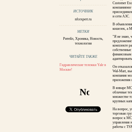
Customer Ex
компаниями С
ИСТОЧНИК
присоединили
и сети АЗС.
nfcexpert.ru
В объявлени
кошелек, а 
МЕТКИ
"Я не знаю, 
Ритейл
,
Хроника
,
Новость
,
предложение
технологии
комплекте р
собственные 
финансовым у
ЧИТАЙТЕ ТАКЖЕ
адаптировать
Гидравлические тележки Yale в
Он отказался
Москве!
Wal-Mart, вы
компания мо
приложения 
В январе MC
облачные тех
множестве то
крупных капи
На вопрос, у
торговая гру
вопрос к MC
управления 
работы с TS