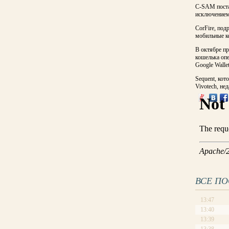
C-SAM поста
исключением 
CorFire, по
мобильные к
В октябре пр
кошелька оп
Google Wallet
Sequent, ко
Vivotech, не
ВСЕ П
13:47
13:40
13:39