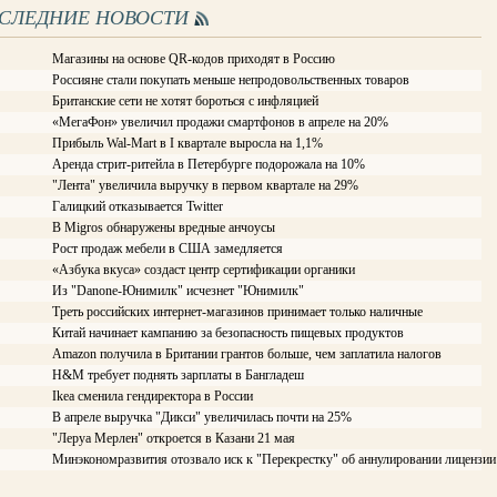
ОСЛЕДНИЕ НОВОСТИ
Магазины на основе QR-кодов приходят в Россию
Россияне стали покупать меньше непродовольственных товаров
Британские сети не хотят бороться с инфляцией
«МегаФон» увеличил продажи смартфонов в апреле на 20%
Прибыль Wal-Mart в I квартале выросла на 1,1%
Аренда стрит-ритейла в Петербурге подорожала на 10%
"Лента" увеличила выручку в первом квартале на 29%
Галицкий отказывается Twitter
В Migros обнаружены вредные анчоусы
Рост продаж мебели в США замедляется
«Азбука вкуса» создаст центр сертификации органики
Из "Danone-Юнимилк" исчезнет "Юнимилк"
Треть российских интернет-магазинов принимает только наличные
Китай начинает кампанию за безопасность пищевых продуктов
Amazon получила в Британии грантов больше, чем заплатила налогов
H&M требует поднять зарплаты в Бангладеш
Ikea сменила гендиректора в России
В апреле выручка "Дикси" увеличилась почти на 25%
"Леруа Мерлен" откроется в Казани 21 мая
Минэкономразвития отозвало иск к "Перекрестку" об аннулировании лицензии