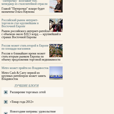
"Пятерочку" возглавит топ-
менеджер из сталелитейной отрасли
Главой "Пятерочки" вскоре будет
назначена Ольга Наумова
Российский рынок интернет-
торговли стал крупнейшим в
Восточной Европе
Рынок российского интернет-ритейла
с объемом около $10,5 млрд — крупнейший в
странах Восточной Европы
Россия может стать второй в Европе
по площади магазинов
Россия в ближайшее время может
стать вторым рынком Европы по
объему предложения торговой недвижимости
Metro может прийти во Владивосток
Metro Cash & Carry первой из
крупных ритейлеров может занять
Владивосток
ЛУЧШИЕ БЛОГИ
Расширение торговых сетей
«Товар года 2012»
Новогодние витрины: удовольствие