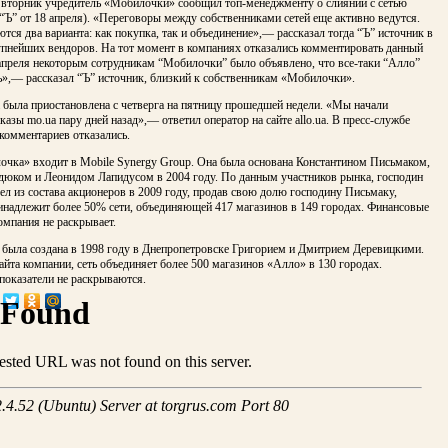
вторник учредитель «Мобилочки» сообщил топ-менеджменту о слиянии с сетью
“Ъ” от 18 апреля). «Переговоры между собственниками сетей еще активно ведутся.
тся два варианта: как покупка, так и объединение»,— рассказал тогда “Ъ” источник в
упнейших вендоров. На тот момент в компаниях отказались комментировать данный
 апреля некоторым сотрудникам “Мобилочки” было объявлено, что все-таки “Алло”
ь»,— рассказал “Ъ” источник, близкий к собственникам «Мобилочки».
 была приостановлена с четверга на пятницу прошедшей недели. «Мы начали
казы mo.ua пару дней назад»,— ответил оператор на сайте allo.ua. В пресс-службе
комментариев отказались.
очка» входит в Mobile Synergy Group. Она была основана Константином Письмаком,
дюком и Леонидом Лапидусом в 2004 году. По данным участников рынка, господин
л из состава акционеров в 2009 году, продав свою долю господину Письмаку,
инадлежит более 50% сети, объединяющей 417 магазинов в 149 городах. Финансовые
омпания не раскрывает.
 была создана в 1998 году в Днепропетровске Григорием и Дмитрием Деревицкими.
йта компании, сеть объединяет более 500 магазинов «Алло» в 130 городах.
показатели не раскрываются.