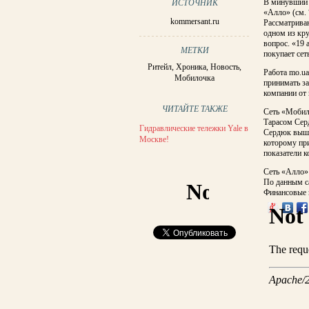
В минувший 
ИСТОЧНИК
«Алло» (см. 
kommersant.ru
Рассматриваю
одном из кр
вопрос. «19
МЕТКИ
покупает сет
Ритейл
,
Хроника
,
Новость
,
Работа mo.ua
Мобилочка
принимать за
компании от 
ЧИТАЙТЕ ТАКЖЕ
Сеть «Мобил
Тарасом Сер
Гидравлические тележки Yale в
Сердюк выше
Москве!
которому пр
показатели к
Сеть «Алло»
По данным са
Финансовые 