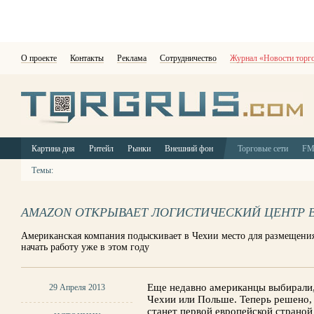
О проекте
Контакты
Реклама
Сотрудничество
Журнал «Новости торг
Картина дня
Ритейл
Рынки
Внешний фон
Торговые сети
F
Темы:
AMAZON ОТКРЫВАЕТ ЛОГИСТИЧЕСКИЙ ЦЕНТР 
Американская компания подыскивает в Чехии место для размещения
начать работу уже в этом году
Еще недавно американцы выбирали, 
29 Апреля 2013
Чехии или Польше. Теперь решено, ч
станет первой европейской страной