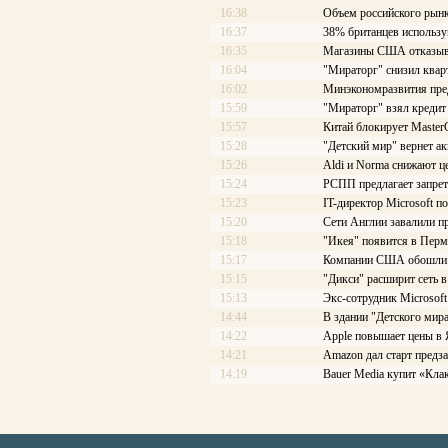
16:38
Объем российского рынк
16:37
38% британцев использу
16:35
Магазины США отказыва
16:04
"Мираторг" снизил квар
16:02
Минэкономразвития пре
15:59
"Мираторг" взял кредит
15:57
Китай блокирует Master
15:28
"Детский мир" вернет ак
15:26
Aldi и Norma снижают ц
15:24
РСПП предлагает запрет
15:23
IT-директор Microsoft 
15:20
Сети Англии завалили п
15:18
"Икея" появится в Перми
15:17
Компании США обошли п
15:15
"Дикси" расширит сеть 
15:13
Экс-сотрудник Microsoft
14:44
В здании "Детского мир
14:22
Apple повышает цены в
14:21
Amazon дал старт предз
14:19
Bauer Media купит «Кла