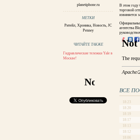
planetiphone.ru
В этом году 
торговой сет
извиняется з
МЕТКИ
Официальный
Ритейл
,
Хроника
,
Новость
,
JC
агентства B
Penney
руководство
ЧИТАЙТЕ ТАКЖЕ
Гидравлические тележки Yale в
Москве!
ВСЕ П
18:23
18:20
18:19
18:17
18:13
18:12
18:06