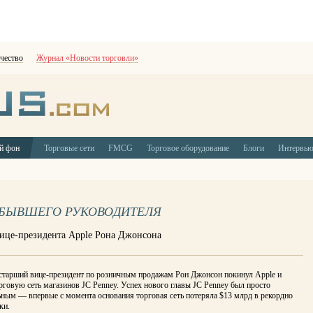
чество
Журнал «Новости торговли»
й фон
Торговые сети
FMCG
Торговое оборудование
Блоги
Интервь
А БЫВШЕГО РУКОВОДИТЕЛЯ
вице-президента Apple Рона Джонсона
 старший вице-президент по розничным продажам Рон Джонсон покинул Apple и
рговую сеть магазинов JC Penney. Успех нового главы JC Penney был просто
ным — впервые с момента основания торговая сеть потеряла $13 млрд в рекордно
ки.