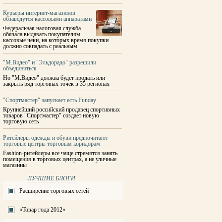
Курьеры интернет-магазинов
обзаведутся кассовыми аппаратами
Федеральная налоговая служба
обязала выдавать покупателям
кассовые чеки, на которых время покупки
должно совпадать с реальным
"М.Видео" и "Эльдорадо" разрешили
объединиться
Но "М.Видео" должна будет продать или
закрыть ряд торговых точек в 35 регионах
"Спортмастер" запускает есть Funday
Крупнейший российский продавец спортивных
товаров "Спортмастер" создает новую
торговую сеть
Ритейлеры одежды и обуви предпочитают
торговые центры торговым коридорам
Fashion-ритейлеры все чаще стремятся занять
помещения в торговых центрах, а не уличные
магазины
ЛУЧШИЕ БЛОГИ
Расширение торговых сетей
«Товар года 2012»