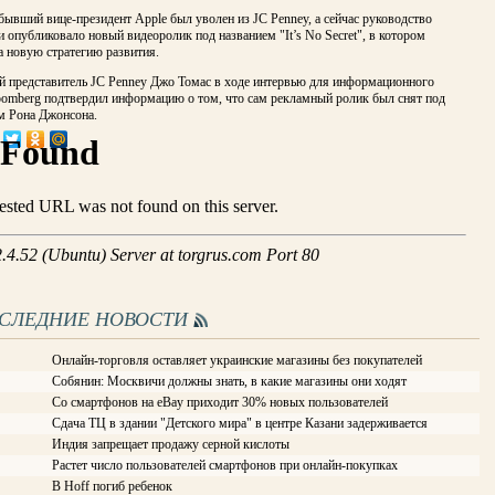
бывший вице-президент Apple был уволен из JC Penney, а сейчас руководство
и опубликовало новый видеоролик под названием "It’s No Secret", в котором
а новую стратегию развития.
 представитель JC Penney Джо Томас в ходе интервью для информационного
loomberg подтвердил информацию о том, что сам рекламный ролик был снят под
м Рона Джонсона.
ОСЛЕДНИЕ НОВОСТИ
Онлайн-торговля оставляет украинские магазины без покупателей
Собянин: Москвичи должны знать, в какие магазины они ходят
Со смартфонов на eBay приходит 30% новых пользователей
Сдача ТЦ в здании "Детского мира" в центре Казани задерживается
Индия запрещает продажу серной кислоты
Растет число пользователей смартфонов при онлайн-покупках
В Hoff погиб ребенок