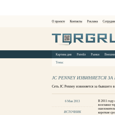
О проекте
Контакты
Реклама
Сотрудни
Картина дня
Ритейл
Рынки
Внешни
Темы:
JC PENNEY ИЗВИНЯЕТСЯ З
Сеть JC Penney извиняется за бывшего 
В 2011 году
6 Мая 2013
возглавил то
ошеломитель
ИСТОЧНИК
короткие сро