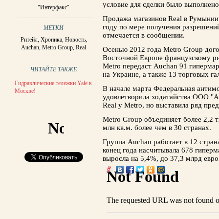
условие для сделки было выполнено
"Интерфакс"
Продажа магазинов Real в Румынии
году по мере получения разрешени
МЕТКИ
отмечается в сообщении.
Ритейл
,
Хроника
,
Новость
,
Auchan
,
Metro Group
,
Real
Осенью 2012 года Metro Group дого
Восточной Европе французскому ри
Metro передаст Auchan 91 гипермар
ЧИТАЙТЕ ТАКЖЕ
на Украине, а также 13 торговых г
Гидравлические тележки Yale в
В начале марта Федеральная антим
Москве!
удовлетворила ходатайства ООО "А
Real у Metro, но выставила ряд пре
Metro Group объединяет более 2,2 
млн кв.м. более чем в 30 странах.
Группа Auchan работает в 12 стран
конец года насчитывала 678 гиперм
выросла на 5,4%, до 37,3 млрд евро