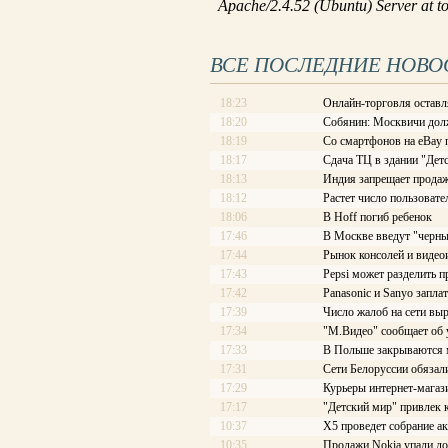
ВСЕ ПОСЛЕДНИЕ НОВО
18:23
Онлайн-торговля оставл
18:20
Собянин: Москвичи долж
18:19
Со смартфонов на eBay 
18:17
Сдача ТЦ в здании "Детс
18:13
Индия запрещает продаж
18:12
Растет число пользоват
18:06
В Hoff погиб ребенок
17:46
В Москве введут "черны
17:44
Рынок консолей и видео
17:43
Pepsi может разделить п
17:42
Panasonic и Sanyo запла
17:39
Число жалоб на сети выр
17:34
"М.Видео" сообщает об
17:33
В Польше закрываются 
17:31
Сети Белоруссии обязал
17:29
Курьеры интернет-магаз
17:17
"Детский мир" привлек 
10:37
X5 проведет собрание ак
10:35
Продажи Nokia упали до