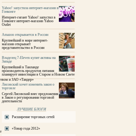
Yahoo! запустила интернет-магазин в
Гонконге
Интернет-гигант Yahoo! запустил в
Гонконге интернет-магазин Yahoo
Outlet
Amazon открывается в России
Крупнейший в мире интернет-
магазин открывает
представительство в России
Владелец 7-Eleven купит активы на
Западе
Крупнейший в Таиланде
производитель продуктов питания
планирует инвестиции в Старом и Новом Свете
ством и ЗАО «Тандер»
Лисовский хочет изменить закон о
торговле
Сергей Лисовский внес предложения
в Закон о регулировании торговой
деятельности
ЛУЧШИЕ БЛОГИ
Расширение торговых сетей
«Товар года 2012»
т