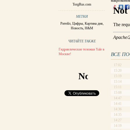
макроэконом
TorgRus.com
МЕТКИ
Ритейл
,
Цифры
,
Картина дня
,
Новость
,
H&M
ЧИТАЙТЕ ТАКЖЕ
Гидравлические тележки Yale в
ВСЕ П
Москве!
17:02
15:20
15:19
15:14
15:11
15:08
14:47
14:41
14:36
14:35
14:27
14:19