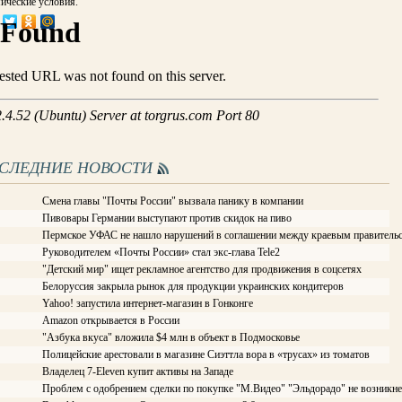
ические условия.
ОСЛЕДНИЕ НОВОСТИ
Смена главы "Почты России" вызвала панику в компании
Пивовары Германии выступают против скидок на пиво
Пермское УФАС не нашло нарушений в соглашении между краевым правитель
Руководителем «Почты России» стал экс-глава Tele2
"Детский мир" ищет рекламное агентство для продвижения в соцсетях
Белоруссия закрыла рынок для продукции украинских кондитеров
Yahoo! запустила интернет-магазин в Гонконге
Amazon открывается в России
"Азбука вкуса" вложила $4 млн в объект в Подмосковье
Полицейские арестовали в магазине Сиэттла вора в «трусах» из томатов
Владелец 7-Eleven купит активы на Западе
Проблем с одобрением сделки по покупке "М.Видео" "Эльдорадо" не возникне