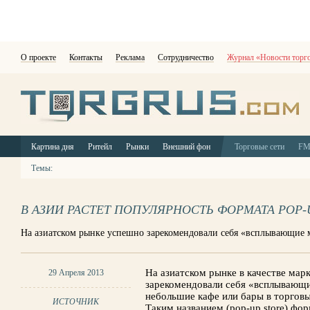
О проекте
Контакты
Реклама
Сотрудничество
Журнал «Новости торг
Картина дня
Ритейл
Рынки
Внешний фон
Торговые сети
F
Темы:
В АЗИИ РАСТЕТ ПОПУЛЯРНОСТЬ ФОРМАТА POP-
На азиатском рынке успешно зарекомендовали себя «всплывающие 
На азиатском рынке в качестве ма
29 Апреля 2013
зарекомендовали себя «всплывающи
небольшие кафе или бары в торгов
ИСТОЧНИК
Таким названием (pop-up store) ф