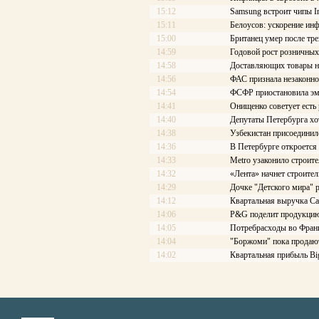
15:12
Samsung встроит чипы In
15:11
Белоусов: ускорение ин
15:00
Британец умер после тре
14:59
Годовой рост розничных
14:58
Доставляющих товары на
14:56
ФАС признала незаконно
14:54
ФСФР приостановила эм
14:41
Онищенко советует есть
14:40
Депутаты Петербурга хо
14:38
Узбекистан присоединил
14:36
В Петербурге откроется
14:33
Metro узаконило строите
14:32
«Лента» начнет строител
14:29
Дочке "Детского мира" 
14:12
Квартальная выручка Ca
14:06
P&G поделит продукцию
14:05
Потребрасходы во Франц
14:04
"Боржоми" пока продают
14:02
Квартальная прибыль Big