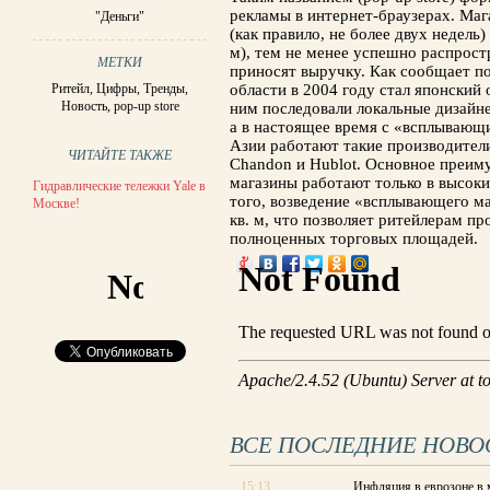
рекламы в интернет-браузерах. Ма
"Деньги"
(как правило, не более двух недель
м), тем не менее успешно распрос
МЕТКИ
приносят выручку. Как сообщает по
Ритейл
,
Цифры
,
Тренды
,
области в 2004 году стал японский
Новость
,
pop-up store
ним последовали локальные дизайне
а в настоящее время с «всплываю
Азии работают такие производител
ЧИТАЙТЕ ТАКЖЕ
Chandon и Hublot. Основное преим
магазины работают только в высоки
Гидравлические тележки Yale в
того, возведение «всплывающего маг
Москве!
кв. м, что позволяет ритейлерам п
полноценных торговых площадей.
ВСЕ ПОСЛЕДНИЕ НОВО
15:13
Инфляция в еврозоне в 