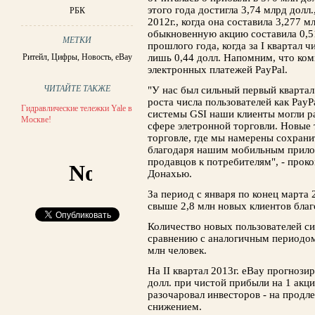
этого года достигла 3,74 млрд долл
РБК
2012г., когда она составила 3,277 м
обыкновенную акцию составила 0,5
МЕТКИ
прошлого года, когда за I квартал 
Ритейл
,
Цифры
,
Новость
,
eBay
лишь 0,44 долл. Напомним, что ко
электронных платежей PayPal.
ЧИТАЙТЕ ТАКЖЕ
"У нас был сильный первый квартал
роста числа пользователей как PayP
Гидравлические тележки Yale в
системы GSI наши клиенты могли ра
Москве!
сфере элетронной торговли. Новые 
торговле, где мы намерены сохран
благодаря нашим мобильным прило
продавцов к потребителям", - про
Донахью.
За период с января по конец марта 
свыше 2,8 млн новых клиентов бла
Количество новых пользователей с
сравнению с аналогичным периодом
млн человек.
На II квартал 2013г. eBay прогнози
долл. при чистой прибыли на 1 акц
разочаровал инвесторов - на продл
снижением.