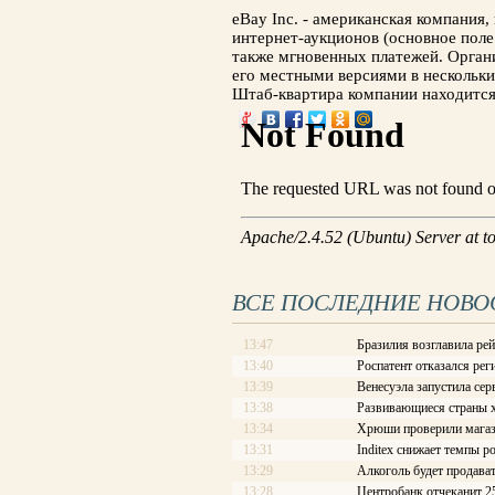
eBay Inc. - американская компания
интернет-аукционов (основное поле 
также мгновенных платежей. Орган
его местными версиями в нескольки
Штаб-квартира компании находится 
ВСЕ ПОСЛЕДНИЕ НОВО
13:47
Бразилия возглавила рей
13:40
Роспатент отказался рег
13:39
Венесуэла запустила сер
13:38
Развивающиеся страны х
13:34
Хрюши проверили магаз
13:31
Inditex снижает темпы р
13:29
Алкоголь будет продава
13:28
Центробанк отчеканит 2