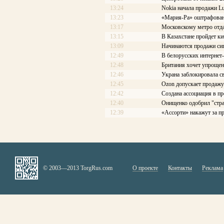
13:24
Nokia начала продажи L
13:23
«Мария-Ра» оштрафован
13:17
Московскому метро отдад
13:15
В Казахстане пройдет к
13:09
Начинаются продажи си
12:49
В белорусских интернет
12:48
Британия хочет упроще
12:46
Украна заблокировала с
12:45
Ozon допускает продаж
12:42
Создана ассоциация в 
12:40
Онищенко одобрил "стра
12:39
«Ассорти» накажут за п
© 2003—2013 TorgRus.com
О проекте
Контакты
Реклама