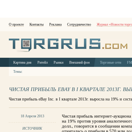
О проекте
Контакты
Реклама
Сотрудничество
Журнал «Новости торг
Картина дня
Ритейл
Рынки
Внешний фон
Торговые сети
F
Темы:
ЧИСТАЯ ПРИБЫЛЬ EBAY В I КВАРТАЛЕ 2013Г. В
Чистая прибыль eBay Inc. в I квартале 2013г. выросла на 19% и сост
Чистая прибыль интернет-аукциона e
18 Апреля 2013
на 19% против уровня аналогичного
долл., говорится в сообщении компа
ИСТОЧНИК
отчиталась о прибыли в 570 млн до