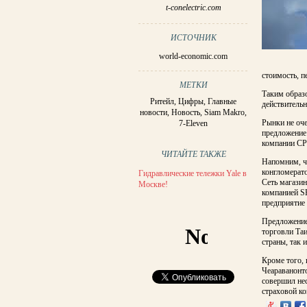
t-conelectric.com
ИСТОЧНИК
world-economic.com
стоимость, пе
МЕТКИ
Таким образо
Ритейл
,
Цифры
,
Главные
действительн
новости
,
Новость
,
Siam Makro
,
Рынки не оче
7-Eleven
предложение 
компании CP 
ЧИТАЙТЕ ТАКЖЕ
Напомним, ч
конгломерат
Гидравлические тележки Yale в
Сеть магази
Москве!
компанией SH
предприятие 
Предложение
торговли Таи
страны, так 
Кроме того,
Чеараванонто
совершил не
страховой ко