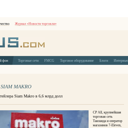
чество
Журнал «Новости торговли»
й фон
Торговые сети
FMCG
Торговое оборудование
Блоги
Интервь
 SIAM MAKRO
тейлера Siam Makro в 6,6 млрд долл
CP All, крупнейшая
торговая сеть
Таиланда и оператор
магазинов 7-Eleven,