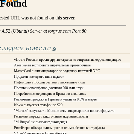
ОСЛЕДНИЕ НОВОСТИ
«Почта России» просит другие страны не отправлять корреспонденцию
Asos начал тестировать виртуальные примерочные
MasterCard винит операторов за задержку платежей NFC
Продажи немецкого пива падают
Инфляцию в России разгонят пасхальные яйца
Поставки смартфонов достигли 200 млн штук
Потребительское доверие в Британии снизилось
Розничные продажи в Германии упали на 0,3% в марте
Nokia выпускает телефон за $20
"Магнит" запускает в Москве сеть гипермаркетов нового формата
Регионам порежут алкогольные акцизные льготы
"М.Видео" не выплатит дивиденды
Ритейлеры объединились против олимпийского контрафакта
"О`кей" открылся в Новосибирске