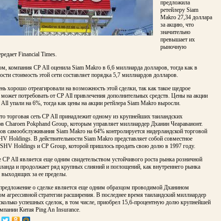
предложила
ретейлеру Siam
Makro 27,34 доллара
за акцию, что
значительно
превышает их
рыночную
редает Financial Times.
м, компания CP All оценила Siam Makro в 6,6 миллиарда долларов, тогда как в
ости стоимость этой сети составляет порядка 5,7 миллиардов долларов.
нь хорошо отреагировали на возможность этой сделки, так как такое щедрое
может потребовать от CP All привлечения дополнительных средств. Цены на акции
All упали на 6%, тогда как цены на акции ретйлера Siam Makro выросли.
то торговая сеть CP All принадлежит одному из крупнейших таиландских
ов Charoen Pokphand Group, которым управляет миллиардер Дханин Чеараванонт.
нов самообслуживания Siam Makro на 64% контролируется нидерландской торговой
V Holdings. В действительности Siam Makro представляет собой совместное
SHV Holdings и CP Group, которой пришлось продать свою долю в 1997 году.
 CP All является еще одним свидетельством устойчивого роста рынка розничной
ланда и продолжает ряд крупных слияний и поглощений, как внутреннего рынка
и выходящих за ее пределы.
 предложение о сделке является еще одним образцом проводимой Дханином
м агрессивной стратегии расширения. В последнее время таиландский миллиардер
сколько успешных сделок, в том числе, приобрел 15,6-процентную долю крупнейшей
мпании Китая Ping An Insurance.