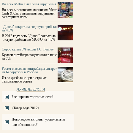
Во всех Metro выявлены нарушения
Во всех московских магазинах Metro
Cash & Carry выявлены нарушения
санитарных норм
"Дикси" сократила годовую прибыль
на 4,5%
В 2012 году сеть "Дикси" сократила
чистую прибыль по МСФО на 4,5%
Сорос купил 8% акций J.C. Penney
Бумаги ритейлера подскочили в цене
на 7%
Растет массовая контрабанда сигарет
из Белоруссии в Россию
Из-за дисбаланс цен в странах
Таможенного союза
ЛУЧШИЕ БЛОГИ
Расширение торговых сетей
«Товар года 2012»
Новогодние витрины: удовольствие
или обязанность?