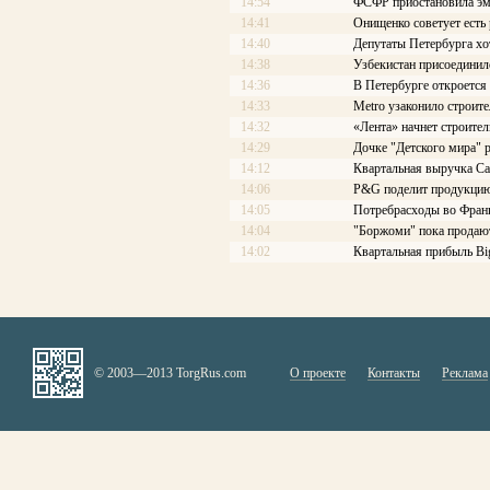
14:54
ФСФР приостановила эм
14:41
Онищенко советует есть
14:40
Депутаты Петербурга хо
14:38
Узбекистан присоединил
14:36
В Петербурге откроется
14:33
Metro узаконило строите
14:32
«Лента» начнет строител
14:29
Дочке "Детского мира" 
14:12
Квартальная выручка Ca
14:06
P&G поделит продукцию
14:05
Потребрасходы во Франц
14:04
"Боржоми" пока продают
14:02
Квартальная прибыль Big
© 2003—2013 TorgRus.com
О проекте
Контакты
Реклама