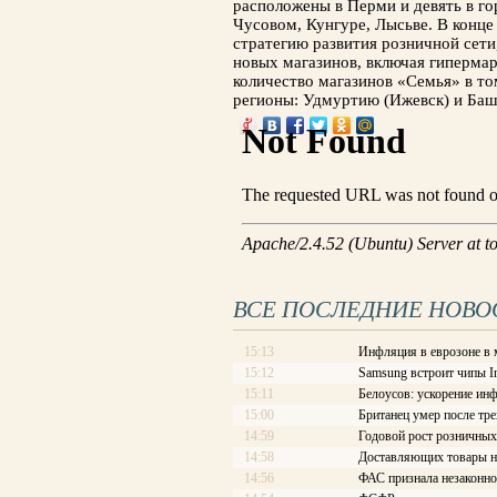
расположены в Перми и девять в го
Чусовом, Кунгуре, Лысьве. В конце
стратегию развития розничной сети
новых магазинов, включая гипермар
количество магазинов «Семья» в том
регионы: Удмуртию (Ижевск) и Ба
ВСЕ ПОСЛЕДНИЕ НОВО
15:13
Инфляция в еврозоне в 
15:12
Samsung встроит чипы In
15:11
Белоусов: ускорение ин
15:00
Британец умер после тре
14:59
Годовой рост розничных
14:58
Доставляющих товары на
14:56
ФАС признала незаконно