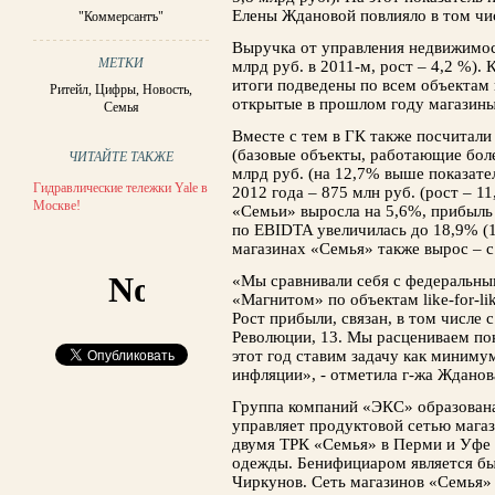
Елены Ждановой повлияло в том чи
"Коммерсантъ"
Выручка от управления недвижимост
МЕТКИ
млрд руб. в 2011-м, рост – 4,2 %).
итоги подведены по всем объектам 
Ритейл
,
Цифры
,
Новость
,
открытые в прошлом году магазины
Семья
Вместе с тем в ГК также посчитали и
(базовые объекты, работающие боле
ЧИТАЙТЕ ТАКЖЕ
млрд руб. (на 12,7% выше показател
Гидравлические тележки Yale в
2012 года – 875 млн руб. (рост – 
Москве!
«Семьи» выросла на 5,6%, прибыль 
по EBIDTA увеличилась до 18,9% (1
магазинах «Семья» также вырос – с 2
«Мы сравнивали себя с федеральны
«Магнитом» по объектам like-for-li
Рост прибыли, связан, в том числе 
Революции, 13. Мы расцениваем по
этот год ставим задачу как миниму
инфляции», - отметила г-жа Жданов
Группа компаний «ЭКС» образована
управляет продуктовой сетью мага
двумя ТРК «Семья» в Перми и Уфе 
одежды. Бенифициаром является бы
Чиркунов. Сеть магазинов «Семья» 