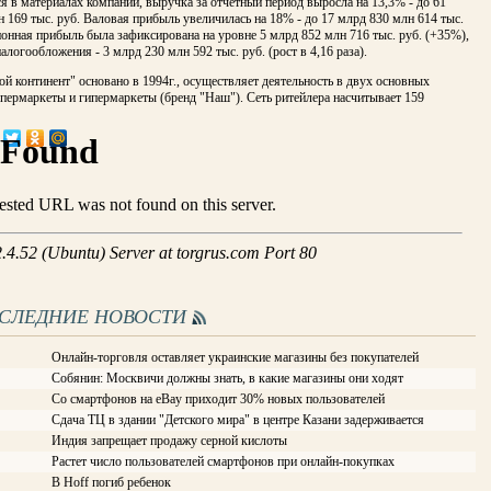
я в материалах компании, выручка за отчетный период выросла на 13,3% - до 61
 169 тыс. руб. Валовая прибыль увеличилась на 18% - до 17 млрд 830 млн 614 тыс.
онная прибыль была зафиксирована на уровне 5 млрд 852 млн 716 тыс. руб. (+35%),
алогообложения - 3 млрд 230 млн 592 тыс. руб. (рост в 4,16 раза).
 континент" основано в 1994г., осуществляет деятельность в двух основных
пермаркеты и гипермаркеты (бренд "Наш"). Сеть ритейлера насчитывает 159
ОСЛЕДНИЕ НОВОСТИ
Онлайн-торговля оставляет украинские магазины без покупателей
Собянин: Москвичи должны знать, в какие магазины они ходят
Со смартфонов на eBay приходит 30% новых пользователей
Сдача ТЦ в здании "Детского мира" в центре Казани задерживается
Индия запрещает продажу серной кислоты
Растет число пользователей смартфонов при онлайн-покупках
В Hoff погиб ребенок