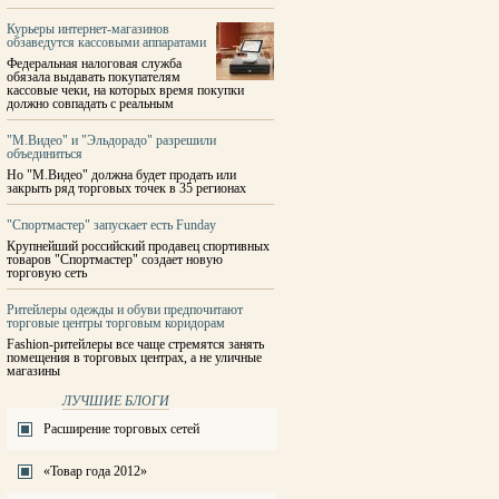
Курьеры интернет-магазинов
обзаведутся кассовыми аппаратами
Федеральная налоговая служба
обязала выдавать покупателям
кассовые чеки, на которых время покупки
должно совпадать с реальным
"М.Видео" и "Эльдорадо" разрешили
объединиться
Но "М.Видео" должна будет продать или
закрыть ряд торговых точек в 35 регионах
"Спортмастер" запускает есть Funday
Крупнейший российский продавец спортивных
товаров "Спортмастер" создает новую
торговую сеть
Ритейлеры одежды и обуви предпочитают
торговые центры торговым коридорам
Fashion-ритейлеры все чаще стремятся занять
помещения в торговых центрах, а не уличные
магазины
ЛУЧШИЕ БЛОГИ
Расширение торговых сетей
«Товар года 2012»