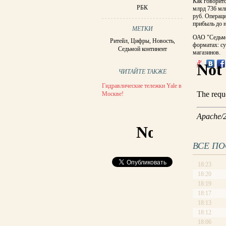
Как говоритс
РБК
млрд 736 млн
руб. Операци
прибыль до н
МЕТКИ
ОАО "Седьмой
Ритейл
,
Цифры
,
Новость
,
форматах: су
Седьмой континент
магазинов.
ЧИТАЙТЕ ТАКЖЕ
Гидравлические тележки Yale в
Москве!
ВСЕ П
18:23
18:20
18:19
18:17
18:13
18:12
18:06