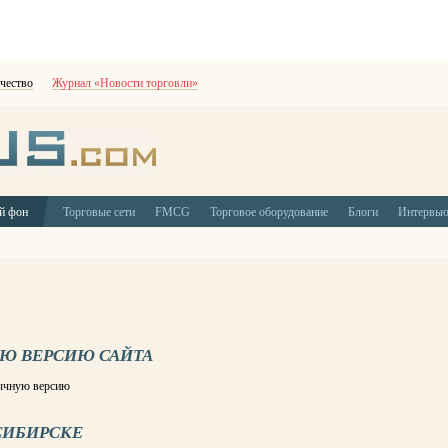
чество
Журнал «Новости торговли»
й фон
Торговые сети
FMCG
Торговое оборудование
Блоги
Интервь
УЮ ВЕРСИЮ САЙТА
зычную версию
СИБИРСКЕ