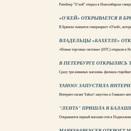
Ритейлер "О`кей" открыл в Новосибирске гипер
«О'КЕЙ» ОТКРЫВАЕТСЯ В Б
В Брянске появится гипермаркет «О'кей», кот
ВЛАДЕЛЬЦЫ «БАХЕТЛЕ» ОТК
«Новые торговые системы» (НТС) открыли в Но
В ПЕТЕРБУРГЕ ОТКРЫЛИСЬ 
Сразу три книжных магазина- филиала старейшей
YAHOO! ЗАПУСТИЛА ИНТЕРН
Интернет-гигант Yahoo! запустил в Гонконге инт
"ЛЕНТА" ПРИШЛА В БАЛАШ
Открывается первый магазин сети в Подмосков
MARKS&SPENCER ОТКРОЕТ М