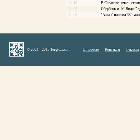
14:10
В Саратове начали стро
14:09
Сбербанк и "М.Видео" д
14:08
"Ашан" вложил 380 млн 
© 2003—2013 TorgRus.com
О проекте
Контакты
Реклама