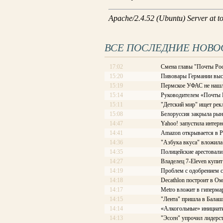
ВСЕ ПОСЛЕДНИЕ НОВО
17:02
Смена главы "Почты Рос
15:20
Пивовары Германии выст
15:19
Пермское УФАС не нашл
15:14
Руководителем «Почты Ро
15:11
"Детский мир" ищет рек
15:08
Белоруссия закрыла рын
14:47
Yahoo! запустила интерн
14:41
Amazon открывается в Р
14:36
"Азбука вкуса" вложила
14:35
Полицейские арестовали 
14:27
Владелец 7-Eleven купит
14:19
Проблем с одобрением с
14:18
Decathlon построит в Ом
14:17
Меtrо вложит в гиперма
14:15
"Лента" пришла в Балаш
14:14
«Алкогольные» инициати
14:13
"Эссен" упрочил лидерс