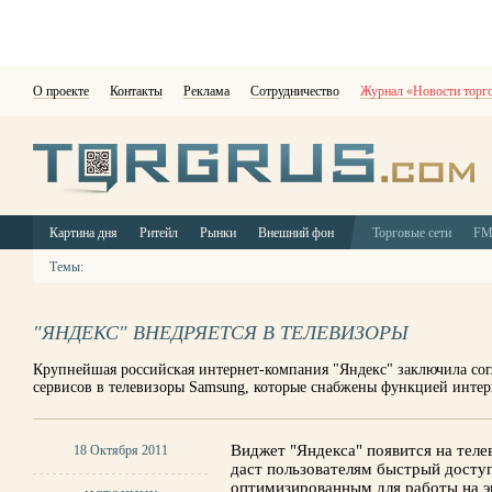
О проекте
Контакты
Реклама
Сотрудничество
Журнал «Новости торг
Картина дня
Ритейл
Рынки
Внешний фон
Торговые сети
F
Темы:
"ЯНДЕКС" ВНЕДРЯЕТСЯ В ТЕЛЕВИЗОРЫ
Крупнейшая российская интернет-компания "Яндекс" заключила со
сервисов в телевизоры Samsung, которые снабжены функцией инте
Виджет "Яндекса" появится на теле
18 Октября 2011
даст пользователям быстрый доступ
оптимизированным для работы на эк