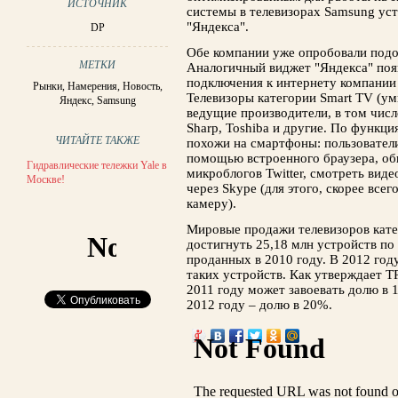
ИСТОЧНИК
системы в телевизорах Samsung ус
"Яндекса".
DP
Обе компании уже опробовали под
МЕТКИ
Аналогичный виджет "Яндекса" поя
подключения к интернету компании 
Рынки
,
Намерения
,
Новость
,
Телевизоры категории Smart TV (ум
Яндекс
,
Samsung
ведущие производители, в том числе
Sharp, Toshiba и другие. По функц
ЧИТАЙТЕ ТАКЖЕ
похожи на смартфоны: пользователи
помощью встроенного браузера, общ
Гидравлические тележки Yale в
микроблогов Twitter, смотреть вид
Москве!
через Skype (для этого, скорее все
камеру).
Мировые продажи телевизоров кате
достигнуть 25,18 млн устройств по 
проданных в 2010 году. В 2012 году
таких устройств. Как утверждает TR
2011 году может завоевать долю в 1
2012 году – долю в 20%.