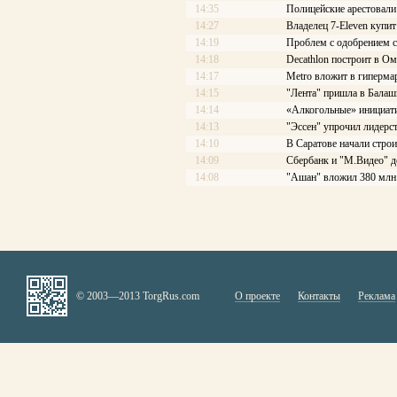
14:35
Полицейские арестовали 
14:27
Владелец 7-Eleven купит
14:19
Проблем с одобрением с
14:18
Decathlon построит в Ом
14:17
Меtrо вложит в гиперма
14:15
"Лента" пришла в Балаш
14:14
«Алкогольные» инициати
14:13
"Эссен" упрочил лидерс
14:10
В Саратове начали стро
14:09
Сбербанк и "М.Видео" д
14:08
"Ашан" вложил 380 млн 
© 2003—2013 TorgRus.com
О проекте
Контакты
Реклама