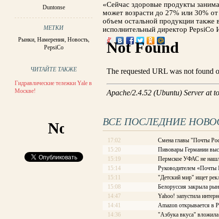
«Сейчас здоровые продукты занима
Duntonse
может возрасти до 27% или 30% от 
объем остальной продукции также в
МЕТКИ
исполнительный директор PepsiCo 
Рынки
,
Намерения
,
Новость
,
PepsiCo
ЧИТАЙТЕ ТАКЖЕ
Гидравлические тележки Yale в
Москве!
ВСЕ ПОСЛЕДНИЕ НОВО
17:02
Смена главы "Почты Рос
15:20
Пивовары Германии выст
15:19
Пермское УФАС не нашл
15:14
Руководителем «Почты Ро
15:11
"Детский мир" ищет рек
15:08
Белоруссия закрыла рын
14:47
Yahoo! запустила интерн
14:41
Amazon открывается в Р
14:36
"Азбука вкуса" вложила