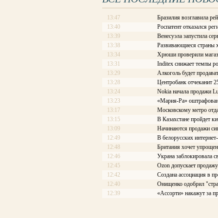
13:47
Бразилия возглавила рей
13:40
Роспатент отказался рег
13:39
Венесуэла запустила сер
13:38
Развивающиеся страны х
13:34
Хрюши проверили магаз
13:31
Inditex снижает темпы р
13:29
Алкоголь будет продава
13:28
Центробанк отчеканит 2
13:24
Nokia начала продажи L
13:23
«Мария-Ра» оштрафован
13:17
Московскому метро отдад
13:15
В Казахстане пройдет к
13:09
Начинаются продажи си
12:49
В белорусских интернет
12:48
Британия хочет упроще
12:46
Украна заблокировала с
12:45
Ozon допускает продаж
12:42
Создана ассоциация в 
12:40
Онищенко одобрил "стра
12:39
«Ассорти» накажут за п