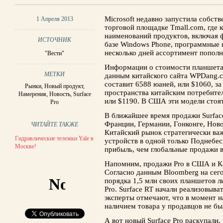
Microsoft недавно запустила собст
1 Апреля 2013
торговой площадке Tmall.com, где 
наименований продуктов, включая
ИСТОЧНИК
базе Windows Phone, программные 
несколько дней ассортимент пополни
"Вести"
Информации о стоимости планшета 
МЕТКИ
данным китайского сайта WPDang.c
составит 6588 юаней, или $1060, з
Рынки
,
Новый продукт
,
пространства китайским потребител
Намерения
,
Новость
,
Surface
или $1190. В США эти модели стоят
Pro
В ближайшее время продажи Surface
Франции, Германии, Гонконге, Нов
ЧИТАЙТЕ ТАКЖЕ
Китайский рынок стратегически ва
Гидравлические тележки Yale в
устройств в одной только Поднебе
Москве!
прибыль, чем глобальные продажи в
Напомним, продажи Pro в США и Кан
Согласно данным Bloomberg на сего
порядка 1,5 млн своих планшетов ли
Pro. Surface RT начали реализовыва
эксперты отмечают, что в момент н
наличием товара у продавцов не бы
А вот новый Surface Pro раскупали,