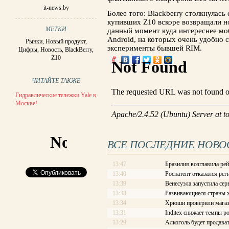
it-news.by
Более того: Blackberry столкнулас
купивших Z10 вскоре возвращали но
МЕТКИ
данный момент куда интереснее моб
Android, на которых очень удобно 
Рынки
,
Новый продукт
,
эксперименты бывшей RIM.
Цифры
,
Новость
,
BlackBerry
,
Z10
ЧИТАЙТЕ ТАКЖЕ
Гидравлические тележки Yale в
Москве!
ВСЕ ПОСЛЕДНИЕ НОВО
13:47
Бразилия возглавила рей
13:40
Роспатент отказался рег
13:39
Венесуэла запустила сер
13:38
Развивающиеся страны х
13:34
Хрюши проверили магаз
13:31
Inditex снижает темпы р
13:29
Алкоголь будет продава