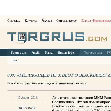
О проекте
Контакты
Реклама
Сотрудничество
Журнал «Новости торг
Картина дня
Ритейл
Рынки
Внешний фон
Торговые сети
F
Темы:
83% АМЕРИКАНЦЕВ НЕ ЗНАЮТ О BLACKBERRY Z
Blackberry слишком мало уделяла внимания рекламе
Аналитическая компания MKM Partn
15 Апреля 2013
Соединенных Штатов новый опрос. 
Blackberry слишком мало уделяла в
ИСТОЧНИК
флагманского смартфона Z10 ничег