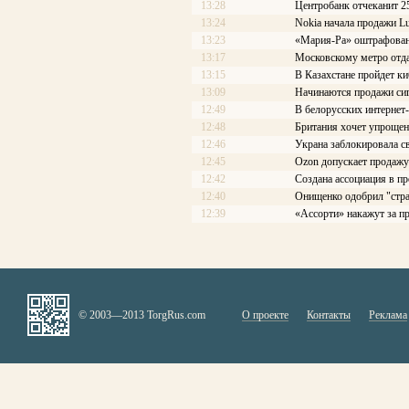
13:28
Центробанк отчеканит 2
13:24
Nokia начала продажи L
13:23
«Мария-Ра» оштрафован
13:17
Московскому метро отдад
13:15
В Казахстане пройдет к
13:09
Начинаются продажи си
12:49
В белорусских интернет
12:48
Британия хочет упроще
12:46
Украна заблокировала с
12:45
Ozon допускает продаж
12:42
Создана ассоциация в 
12:40
Онищенко одобрил "стра
12:39
«Ассорти» накажут за п
© 2003—2013 TorgRus.com
О проекте
Контакты
Реклама