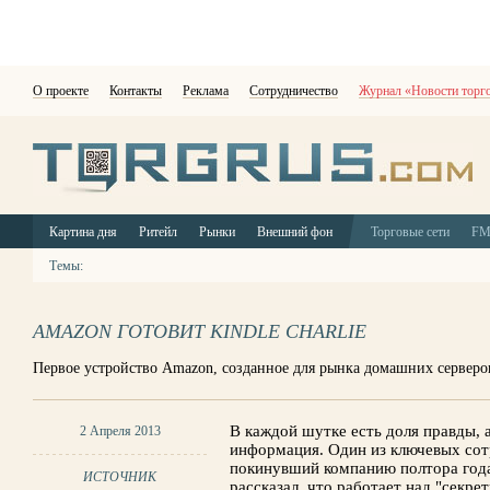
О проекте
Контакты
Реклама
Сотрудничество
Журнал «Новости торг
Картина дня
Ритейл
Рынки
Внешний фон
Торговые сети
F
Темы:
AMAZON ГОТОВИТ KINDLE CHARLIE
Первое устройство Amazon, созданное для рынка домашних серверо
В каждой шутке есть доля правды, а
2 Апреля 2013
информация. Один из ключевых сотр
покинувший компанию полтора год
ИСТОЧНИК
рассказал, что работает над "секре