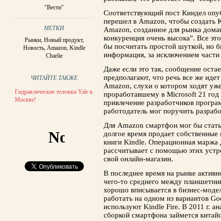
"Вести"
Соответствующий пост Киндел опубл
перешел в Amazon, чтобы создать Ki
МЕТКИ
Amazon, созданное для рынка дома
конкуренция очень высока". Все э
Рынки
,
Новый продукт
,
бы посчитать простой шуткой, но б
Новость
,
Amazon
,
Kindle
информация, за исключением части 
Charlie
Даже если это так, сообщение оста
предполагают, что речь все же иде
ЧИТАЙТЕ ТАКЖЕ
Amazon, слухи о котором ходят уже
Гидравлические тележки Yale в
проработавшему в Microsoft 21 год
Москве!
привлечение разработчиков програ
работодатель мог поручить разрабо
Для Amazon смартфон мог бы стат
долгое время продает собственные 
книги Kindle. Операционная маржа 
рассчитывает с помощью этих устро
свой онлайн-магазин.
В последнее время на рынке активно
чего-то среднего между планшетни
хорошо вписывается в бизнес-модел
работать на одном из вариантов Goo
используют Kindle Fire. В 2011 г. а
сборкой смартфона займется китайс