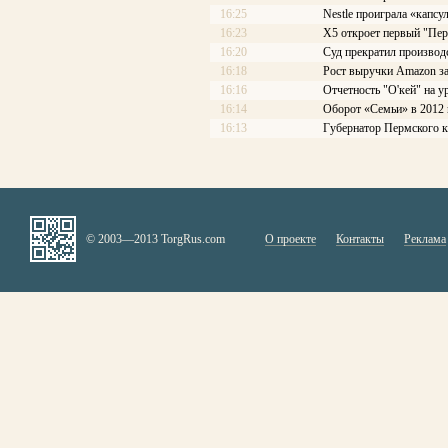
16:25
Nestle проиграла «капсу
16:23
X5 откроет первый "Пере
16:20
Суд прекратил производ
16:18
Рост выручки Amazon з
16:16
Отчетность "O'кей" на у
16:14
Оборот «Семьи» в 2012 
16:13
Губернатор Пермского 
© 2003—2013 TorgRus.com
О проекте
Контакты
Реклама