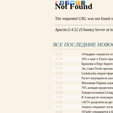
ВСЕ ПОСЛЕДНИЕ НОВО
17:32
«Очкарик» откажется от
17:20
10% е-книг в Рунете при
17:18
Бразилия и Перу борютс
17:16
Экс-глава Nestle призы
17:15
LavkaLavka откроет фе
17:14
Растет популярность ш
17:12
Магазинам Парижа огра
17:09
76% женщин предпочита
17:08
Хакеры взломали Living
17:06
В Азии растет популярно
17:02
«АСТ» разделили на две
17:01
Amazon открывает логис
16:28
«О'кей» открывается в 