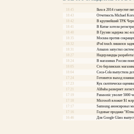
18:45
Ikea в 2014 гзапустит 
18:43
Отчетность Michael Kor
18:42
В крупнейший ТРК Черн
18:41
В Китае хотели регистр
18:40
В Грузии задержа экс-в
18:35
Москва против сокраще
18:32
iPod touch лишился зад
18:31
Amazon запустил систем
18:27
Нидерландцы разработа
18:24
В магазинах России поя
18:05
Сто берлинских магазин
18:04
Coca-Cola выпустила д
17:24
Готовится выход планшет
17:23
Кук скептически оценива
17:21
Alibaba развернет логис
17:19
Panasonic уволит 5000 ч
17:18
Microsoft вложит $1 мл
17:17
Samsung анонсировал м
17:16
Годовые продажи "Юлма
16:46
Для Google Glass выпус