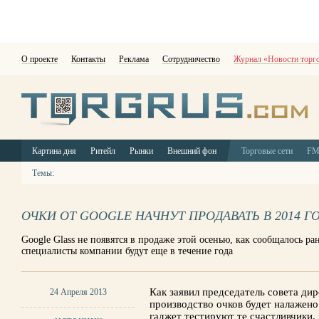
О проекте
Контакты
Реклама
Сотрудничество
Журнал «Новости торг
Картина дня
Ритейл
Рынки
Внешний фон
Торговые сети
F
Темы:
ОЧКИ ОТ GOOGLE НАЧНУТ ПРОДАВАТЬ В 2014 Г
Google Glass не появятся в продаже этой осенью, как сообщалось р
специалисты компании будут еще в течение года
Как заявил председатель совета ди
24 Апреля 2013
производство очков будет налажено
гаджет тестируют те счастливчики,