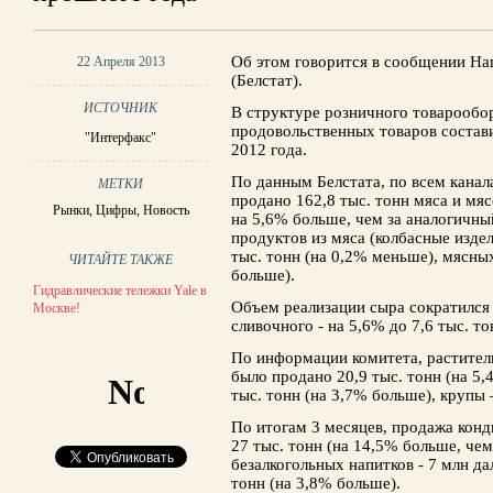
Об этом говорится в сообщении На
22 Апреля 2013
(Белстат).
ИСТОЧНИК
В структуре розничного товарообо
продовольственных товаров состав
"Интерфакс"
2012 года.
По данным Белстата, по всем канал
МЕТКИ
продано 162,8 тыс. тонн мяса и мяс
Рынки
,
Цифры
,
Новость
на 5,6% больше, чем за аналогичны
продуктов из мяса (колбасные издел
тыс. тонн (на 0,2% меньше), мясных
ЧИТАЙТЕ ТАКЖЕ
больше).
Гидравлические тележки Yale в
Объем реализации сыра сократился н
Москве!
сливочного - на 5,6% до 7,6 тыс. то
По информации комитета, раститель
было продано 20,9 тыс. тонн (на 5
тыс. тонн (на 3,7% больше), крупы 
По итогам 3 месяцев, продажа конд
27 тыс. тонн (на 14,5% больше, чем
безалкогольных напитков - 7 млн дал
тонн (на 3,8% больше).