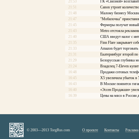
21:53
ГК «Связной» возглави
21:51
Canon утроит количеств
21:48
Малому бизнесу Москвы
21:47
"Мобилочка" приостанов
21:45
Фермеры получат новый
21:43
Metro отстояла рекламн
21:40
США введут налог с инт
21:35
Finn Flare закрывает со
21:33
Amazon будет торговать
21:31
Екатеринбург второй по
21:29
Белорусская глубинка мо
21:24
Владелец 7-Eleven купи
16:48
Продажи сотовых телефо
16:45
X5 увеличила убыток в 
16:43
В Москве появится гиг
16:40
«Эссен Продакшн» увел
16:39
Цены на мясо в России 
© 2003—2013 TorgRus.com
О проекте
Контакты
Реклама