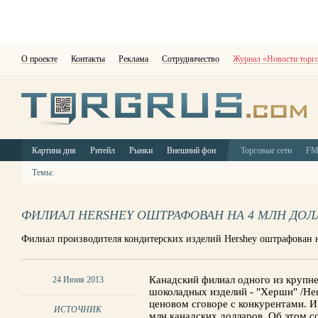
О проекте
Контакты
Реклама
Сотрудничество
Журнал «Новости торг
Картина дня
Ритейл
Рынки
Внешний фон
Торговые сети
F
Темы:
ФИЛИАЛ HERSHEY ОШТРАФОВАН НА 4 МЛН ДОЛ
Филиал производителя кондитерских изделий Hershey оштрафован 
Канадский филиал одного из крупн
24 Июня 2013
шоколадных изделий - "Херши" /Her
ценовом сговоре с конкурентами. И
ИСТОЧНИК
млн канадских долларов. Об этом 