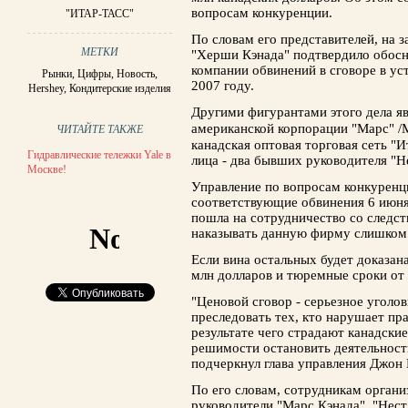
вопросам конкуренции.
"ИТАР-ТАСС"
По словам его представителей, на з
МЕТКИ
"Херши Кэнада" подтвердило обосн
компании обвинений в сговоре в ус
Рынки
,
Цифры
,
Новость
,
2007 году.
Hershey
,
Кондитерские изделия
Другими фигурантами этого дела я
американской корпорации "Марс" /Ma
ЧИТАЙТЕ ТАКЖЕ
канадская оптовая торговая сеть "Ит
Гидравлические тележки Yale в
лица - два бывших руководителя "Н
Москве!
Управление по вопросам конкуренц
соответствующие обвинения 6 июня
пошла на сотрудничество со следс
наказывать данную фирму слишком
Если вина остальных будет доказана
млн долларов и тюремные сроки от 5
"Ценовой сговор - серьезное уголов
преследовать тех, кто нарушает пр
результате чего страдают канадски
решимости остановить деятельность
подчеркнул глава управления Джон
По его словам, сотрудникам органи
руководители "Марс Кэнада", "Нест