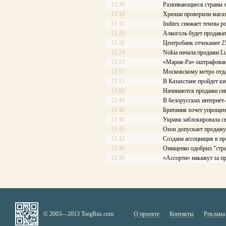
13:38
Развивающиеся страны х
13:34
Хрюши проверили магаз
13:31
Inditex снижает темпы р
13:29
Алкоголь будет продава
13:28
Центробанк отчеканит 2
13:24
Nokia начала продажи L
13:23
«Мария-Ра» оштрафован
13:17
Московскому метро отдад
13:15
В Казахстане пройдет к
13:09
Начинаются продажи си
12:49
В белорусских интернет
12:48
Британия хочет упроще
12:46
Украна заблокировала с
12:45
Ozon допускает продаж
12:42
Создана ассоциация в 
12:40
Онищенко одобрил "стра
12:39
«Ассорти» накажут за п
© 2003—2013 TorgRus.com
О проекте
Контакты
Реклама