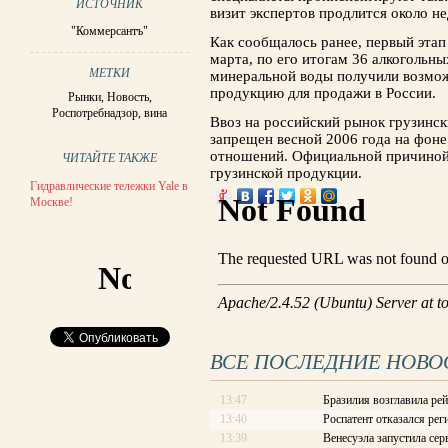
ИСТОЧНИК
визит экспертов продлится около не
"Коммерсантъ"
Как сообщалось ранее, первый этап
марта, по его итогам 36 алкогольн
МЕТКИ
минеральной воды получили возмож
продукцию для продажи в России.
Рынки
,
Новость
,
Роспотребнадзор
,
вина
Ввоз на российский рынок грузинс
запрещен весной 2006 года на фоне
отношений. Официальной причиной 
ЧИТАЙТЕ ТАКЖЕ
грузинской продукции.
Гидравлические тележки Yale в
Москве!
ВСЕ ПОСЛЕДНИЕ НОВО
13:47
Бразилия возглавила рей
13:40
Роспатент отказался рег
13:39
Венесуэла запустила сер