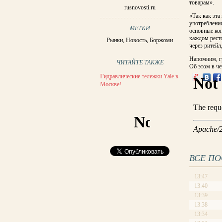
товарам».
rusnovosti.ru
«Так как эта
употребления
МЕТКИ
основные кон
каждом ресто
Рынки
,
Новость
,
Боржоми
через ритейл
Напомним, г
ЧИТАЙТЕ ТАКЖЕ
Об этом в че
Гидравлические тележки Yale в
Москве!
ВСЕ П
13:47
13:40
13:39
13:38
13:34