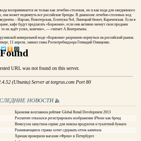
 вода воспринимается не только как лечебно-столовая, но и как вода для ежедневного
, она может подвинуть все российские бренды. В диапазоне лечебно-столовых вод
куренты – Нарзан, Новотерская, Есентуки №4, Липецкий бювет, Караченская. Если в
ране, кафе будут предлагать «Боржоми», если они активно начнут свои продажи
, то их ждёт успех, конечно», — считает А.Контратьева.
рузинской минеральной воде «Боржоми» разрешено вернуться на российский рынок.
тверг, 11 апреля, заявил глава Роспотребнадзора Геннадий Онищенко.
ОСЛЕДНИЕ НОВОСТИ
Бразилия возглавила рейтинг Global Retail Development 2013
Роспатент отказался регистрировать изображение iPhone как бренд
Венесуэла запустила сервис для поиска продуктов и туалетной бумаги
Развивающиеся страны хотят сдержать отток капитала
Хрюши проверили магазин «Фреш» в Петербурге