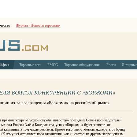
чество
Журнал «Новости торговли»
й фон
Торговые сети
FMCG
Торговое оборудование
Блоги
Интервь
ЕЛИ БОЯТСЯ КОНКУРЕНЦИИ С «БОРЖОМИ»
енции из-за возвращения «Боржоми» на российский рынок
 в прямом эфире «Русской службы новостей» президент Союза производителей
ых вод России Алёна Кондратьева, успех «Боржоми» будет зависеть от
й кампании, в том числе рекламы. Кроме того, как отметила эксперт, этот бренд
: «К нему нет отрицательного отношения, как к некоторым другим запрещенным