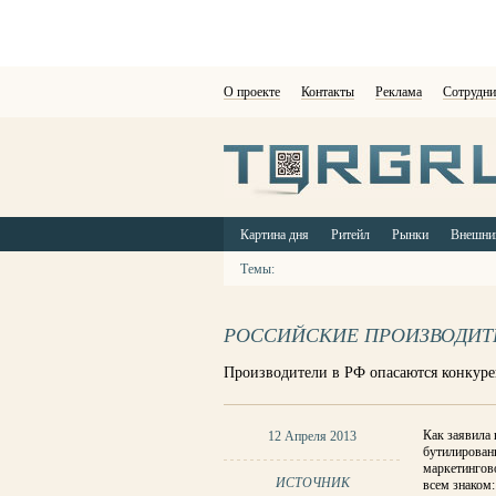
О проекте
Контакты
Реклама
Сотрудни
Картина дня
Ритейл
Рынки
Внешни
Темы:
РОССИЙСКИЕ ПРОИЗВОДИТ
Производители в РФ опасаются конкур
Как заявила
12 Апреля 2013
бутилированн
маркетингово
ИСТОЧНИК
всем знаком