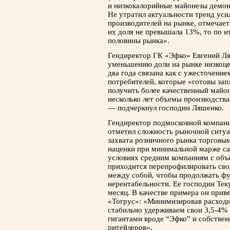
и низкокалорийные майонезы демо
Не утратил актуальности тренд уси
производителей на рынке, отмечает
их доля не превышала 13%, то по и
половины рынка».
Гендиректор ГК «Эфко» Евгений Ля
уменьшению доли на рынке низкоце
два года связана как с ужесточени
потребителей, которые «готовы зап
получить более качественный майо
несколько лет объемы производства
— подчеркнул господин Ляшенко.
Гендиректор подмосковной компан
отметил сложность рыночной ситуац
захвата розничного рынка торговы
наценки при минимальной марже са
условиях средним компаниям с объе
приходится перепрофилировать сво
между собой, чтобы продолжать фу
нерентабельности. Ее господин Тек
месяц. В качестве примера он прив
«Тогрус»: «Минимизировав расходн
стабильно удерживаем свои 3,5-4%
гигантами вроде “Эфко” и собств
ритейлеров».