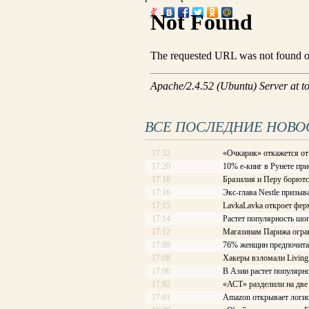
ВСЕ ПОСЛЕДНИЕ НОВО
17:32
«Очкарик» откажется от
17:20
10% е-книг в Рунете при
17:18
Бразилия и Перу борютс
17:16
Экс-глава Nestle призы
17:15
LavkaLavka откроет фе
17:14
Растет популярность ш
17:12
Магазинам Парижа огра
17:09
76% женщин предпочита
17:08
Хакеры взломали Living
17:06
В Азии растет популярно
17:02
«АСТ» разделили на две
17:01
Amazon открывает логис