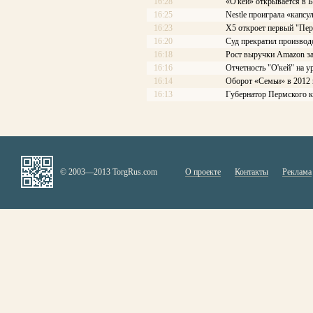
16:28
«О'кей» открывается в 
16:25
Nestle проиграла «капсу
16:23
X5 откроет первый "Пере
16:20
Суд прекратил производ
16:18
Рост выручки Amazon з
16:16
Отчетность "O'кей" на у
16:14
Оборот «Семьи» в 2012 
16:13
Губернатор Пермского 
© 2003—2013 TorgRus.com
О проекте
Контакты
Реклама