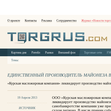
О проекте
Контакты
Реклама
Сотрудничество
Журнал «Новости торг
Картина дня
Ритейл
Рынки
Внешний фон
Торговые сети
F
Темы:
ЕДИНСТВЕННЫЙ ПРОИЗВОДИТЕЛЬ МАЙОНЕЗА В
«Курская масложировая компания» ликвидирует производство майо
ООО «Курская масложировая компа
19 Апреля 2013
ликвидирует производство майонезо
самобанкротстве компании уже при
ИСТОЧНИК
судом региона. В числе причин соб