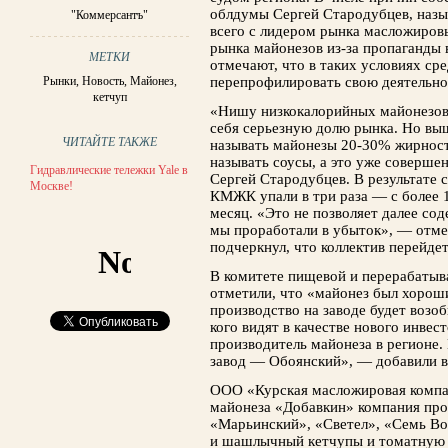
облдумы Сергей Стародубцев, наз
"Коммерсантъ"
всего с лидером рынка масложиров
рынка майонезов из-за пропаганды 
МЕТКИ
отмечают, что в таких условиях с
Рынки
,
Новость
,
Майонез
,
перепрофилировать свою деятельно
кетчуп
«Нишу низкокалорийных майонезов м
себя серьезную долю рынка. Но вы
ЧИТАЙТЕ ТАКЖЕ
называть майонезы 20-30% жирност
называть соусы, а это уже соверше
Гидравлические тележки Yale в
Сергей Стародубцев. В результате 
Москве!
КМЖК упали в три раза — с более 1 
месяц. «Это не позволяет далее со
мы проработали в убыток», — отме
подчеркнул, что коллектив перейдет
В комитете пищевой и перерабаты
отметили, что «майонез был хороши
производство на заводе будет возо
кого видят в качестве нового инвес
производитель майонеза в регионе.
завод — Обоянский», — добавили в
ООО «Курская масложировая компа
майонеза «Добавкин» компания пр
«Марьинский», «Светел», «Семь Во
и шашлычный кетчупы и томатную п