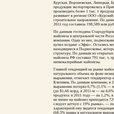
Курская, Воронежская, Липецкая, Б
продукции экспортировалась в Пр
производить более 1 тыс. т продук
развивает в регионе ООО «Курский 
строительное направление. По данн
2011 год составила 198,589 млн руб
По данным господина Стародубцева
майонеза в центральной части Росс
компании. Одну из них, подмосков
купил холдинг «Эфко». Остались ко
находящиеся в Подмосковье, котор
структуру. По данным из открытых 
майонеза РФ составил 791 тыс. т, 
низкокалорийные майонезы.
Главной тенденцией на рынке майон
натурального объема на фоне незн
выражении, отмечает гендиректор 
Клепиков. По данным компании, в 
выражении потерял 0,7% (1,1% — в
(до $1,66 млрд, в 2011-м — на 4,6
продукта: в 2011 году — на 1,2%, 
не менее на майонез приходится 72
следует кетчуп с 19% рынка», — п
характерной ему видится тенденци
(68,3% рынка в натуральном выражен