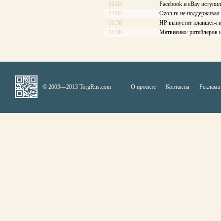
12:03
Facebook и eBay вступи
12:02
Ozon.ru не поддерживал 
11:58
HP выпустит планшет-ги
11:56
Матвиенко: ритейлеров 
© 2003—2013 TorgRus.com
О проекте
Контакты
Реклама