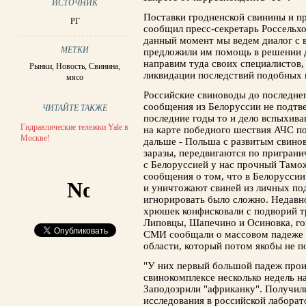
ИСТОЧНИК
Поставки гродненской свинины и п
РГ
сообщил пресс-секретарь Россельхо
данный момент мы ведем диалог с 
МЕТКИ
предложили им помощь в решении 
направим туда своих специалистов,
Рынки
,
Новость
,
Свинина
,
ликвидации последствий подобных в
мясо
Российские свиноводы до последнег
сообщения из Белоруссии не подтвер
ЧИТАЙТЕ ТАКЖЕ
последние годы то и дело вспыхива
Гидравлические тележки Yale в
на карте победного шествия АЧС по
Москве!
дальше - Польша с развитым свинов
заразы, передвигаются по пригран
с Белоруссией у нас прочный Тамо
сообщения о том, что в Белоруссии
и уничтожают свиней из личных по
игнорировать было сложно. Недав
хрюшек конфисковали с подворий тр
Липовцы, Шапечино и Осиновка, го
СМИ сообщали о массовом падеже с
области, который потом якобы не п
"У них первый большой падеж про
свинокомплексе несколько недель на
Заподозрили "африканку". Получил
исследования в российской лаборато