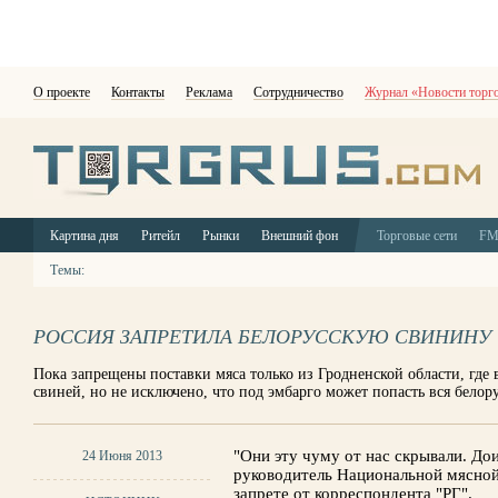
О проекте
Контакты
Реклама
Сотрудничество
Журнал «Новости торг
Картина дня
Ритейл
Рынки
Внешний фон
Торговые сети
F
Темы:
РОССИЯ ЗАПРЕТИЛА БЕЛОРУССКУЮ СВИНИНУ
Пока запрещены поставки мяса только из Гродненской области, гд
свиней, но не исключено, что под эмбарго может попасть вся белор
"Они эту чуму от нас скрывали. Дои
24 Июня 2013
руководитель Национальной мясной
запрете от корреспондента "РГ".