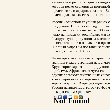
называемый респираторный синдром
которая редко становится причино
представители аграрных властей Бе
неделе, рассказывает Юшин "РГ" о 
Россия - основной крупный рынок 
продукции. В прошлом году постав
60 тысяч тонн, и еще около 100 ты
легло на прилавки российских мага
белорусскую продукцию за высокое
не исключено, что на какое-то время
"Полный запрет на поставки зависит 
очаги", - говорит Юшин.
Но на практике поставить барьер б
границы между странами нет, а мал
Круговорот зараженной продукции 
проблема. Африканская чума свиней
других сельскохозяйственных живо
хлева через остатки зараженного м
кормят поросят. В предыдущие год
России начинались с того, что фер
на корм своим хрюшкам.