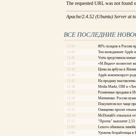
ВСЕ ПОСЛЕДНИЕ НОВО
13:44
80% складов в России п
13:43
Топ-менеджмент Apple и
13:41
Vertu представила новы
13:39
«М.Видео» возместит жи
12:45
Цены на арбузы в Япони
12:44
Apple компенсирует роди
12:42
На продажу выставлены
12:38
Media Markt, OBI и «Ле
12:32
Розничные продажи в Ит
12:18
Матвиенко: России нужн
12:17
Покупатели все чаще пр
12:15
Онищенко просит отказа
12:14
McDonald's отказался 
12:13
"Протек" выплатит 2,53
12:05
Lenovo обновила линейк
12:04
Уровень безработицы в Р