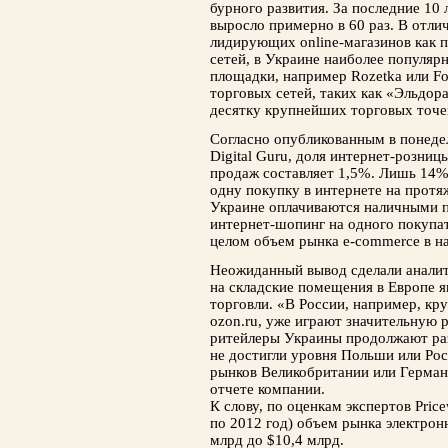
бурного развития. За последние 10
выросло примерно в 60 раз. В отли
лидирующих online-магазинов как 
сетей, в Украине наиболее популяр
площадки, например Rozetka или F
торговых сетей, таких как «Эльдор
десятку крупнейших торговых точе
Согласно опубликованным в понеде
Digital Guru, доля интернет-розн
продаж составляет 1,5%. Лишь 14%
одну покупку в интернете на протя
Украине оплачиваются наличными п
интернет-шопинг на одного покупат
целом объем рынка e-commerce в на
Неожиданный вывод сделали аналитик
на складские помещения в Европе яв
торговли. «В России, например, кр
ozon.ru, уже играют значительную р
ритейлеры Украины продолжают раз
не достигли уровня Польши или Рос
рынков Великобритании или Герман
отчете компании.
К слову, по оценкам экспертов Price
по 2012 год) объем рынка электронн
млрд до $10,4 млрд.