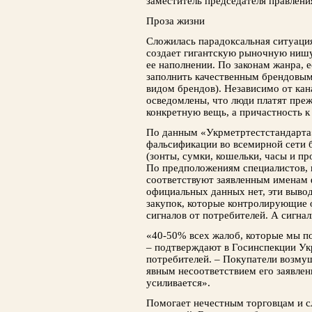
заместитель председателя правлен
Проза жизни
Сложилась парадоксальная ситуация:
создает гигантскую рыночную нишу
ее наполнении. По законам жанра,
заполнить качественным брендовым
видом брендов). Независимо от кан
осведомлены, что люди платят преж
конкретную вещь, а причастность к
По данным «Укрметртестстандарта
фальсификации во всемирной сети б
(зонты, сумки, кошельки, часы и пр
По предположениям специалистов, 
соответствуют заявленным именам 
официальных данных нет, эти выво
закупок, которые контролирующие 
сигналов от потребителей. А сигна
«40-50% всех жалоб, которые мы по
– подтверждают в Госинспекции Ук
потребителей. – Покупатели возмущ
явным несоответствием его заявлен
усиливается».
Помогает нечестным торговцам и сл