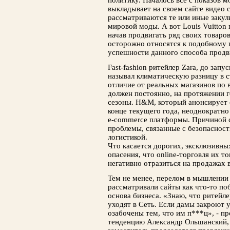
политику. Началось все с показов мо
выкладывает на своем сайте видео с
рассматриваются те или иные заку
мировой моды. А вот Louis Vuitton
начав продвигать ряд своих товаров
осторожно относятся к подобному 
успешности данного способа продв
Fast-fashion ритейлер Zara, до зап
называл климатическую разницу в 
отличие от реальных магазинов по в
должен постоянно, на протяжении г
сезоны. H&M, который анонсирует 
конце текущего года, неоднократно
e-commerce платформы. Причиной с
проблемы, связанные с безопаснос
логистикой.
Что касается дорогих, эксклюзивн
опасения, что online-торговля их 
негативно отразиться на продажах в
Тем не менее, перелом в мышлении
рассматривали сайты как что-то поб
основа бизнеса. «Знаю, что ритейл
уходят в Сеть. Если дамы закроют 
озабочены тем, что им п***ц», - 
тенденцию Александр Ольшанский,