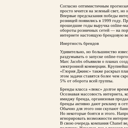
Согласно оптимистичным прогнозам 
просто мчится на зеленый свет, но
Впервые предсказания победы инте
розницей появились в 1999 году. Пр
прошедшие годы выручка online-маг
обороты розничных сетей — на пор
интернете настоящую брендовую в
Инертность брендов
Удивительно, но большинство изве
раздумывать о запуске online-торго
Marc Jacobs объявили о планах соз
электронной коммерции. Крупнейш
«Глория Джинс» также раскрыл пла
этом задачи ставятся более чем ск
5% от оборота всей группы.
Бренды класса «люкс» долгое врем
Осознавая массовость интернета, к
имиджу бренда, организовав продаж
бренды активно дают рекламу в сет
Обычно для этого они скупают банн
Но некоторые боятся и этого. Напр
игнорировать возможности интерне
В свою очередь компания Chanel ве