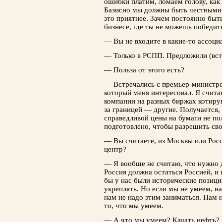
ошибки платим, ломаем голову, как 
Базисно мы должны быть честными 
это приятнее. Зачем постоянно бы
бизнесе, где ты не можешь победит
— Вы не входите в какие-то ассоци
— Только в РСПП. Предложили (всту
— Польза от этого есть?
— Встречались с премьер-министро
который меня интересовал. Я считаю
компании на разных биржах котиру
за границей — другие. Получается,
справедливой цены на бумаги не пол
подготовлено, чтобы разрешить сво
— Вы считаете, из Москвы или Рос
центр?
— Я вообще не считаю, что нужно 
Россия должна остаться Россией, и 
бы у нас были исторические позиции
укреплять. Но если мы не умеем, н
нам не надо этим заниматься. Нам 
то, что мы умеем.
— А что мы умеем? Качать нефть?