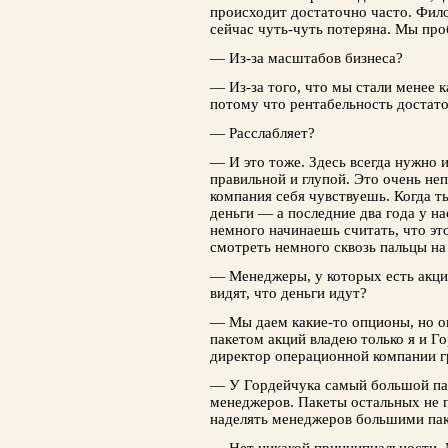
происходит достаточно часто. Фило
сейчас чуть-чуть потеряна. Мы про
— Из-за масштабов бизнеса?
— Из-за того, что мы стали менее 
потому что рентабельность достато
— Расслабляет?
— И это тоже. Здесь всегда нужно
правильной и глупой. Это очень неп
компания себя чувствуешь. Когда т
деньги — а последние два года у н
немного начинаешь считать, что это
смотреть немного сквозь пальцы на
— Менеджеры, у которых есть акции
видят, что деньги идут?
— Мы даем какие-то опционы, но о
пакетом акций владею только я и Г
директор операционной компании гр
— У Гордейчука самый большой па
менеджеров. Пакеты остальных не
наделять менеджеров большими па