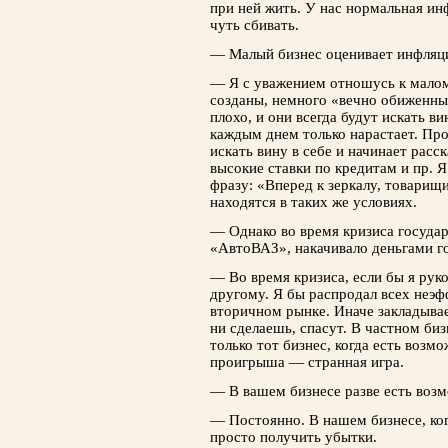
при ней жить. У нас нормальная ин
чуть сбивать.
— Малый бизнес оценивает инфляци
— Я с уважением отношусь к малом
созданы, немного «вечно обиженны
плохо, и они всегда будут искать в
каждым днем только нарастает. Пр
искать вину в себе и начинает расс
высокие ставки по кредитам и пр. Я
фразу: «Вперед к зеркалу, товарищ
находятся в таких же условиях.
— Однако во время кризиса госуда
«АвтоВАЗ», накачивало деньгами г
— Во время кризиса, если бы я руко
другому. Я бы распродал всех неэ
вторичном рынке. Иначе закладывае
ни сделаешь, спасут. В частном би
только тот бизнес, когда есть возм
проигрыша — странная игра.
— В вашем бизнесе разве есть воз
— Постоянно. В нашем бизнесе, ко
просто получить убытки.