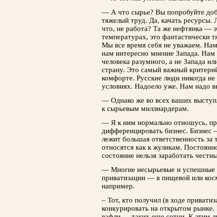
— А что сырье? Вы попробуйте добы
тяжелый труд. Да, качать ресурсы. 
что, не работа? Та же нефтянка — 
температурах, это фантастически т
Мы все время себя не уважаем. На
нам интересно мнение Запада. Нам
человека разумного, а не Запада и
страну. Это самый важный критери
комфорте. Русские люди никогда н
условиях. Надоело уже. Нам надо вк
— Однако же во всех ваших выступ
к сырьевым миллиардерам.
— Я к ним нормально отношусь, пр
дифференцировать бизнес. Бизнес —
лежит большая ответственность за т
относятся как к жуликам. Постоянн
состояние нельзя заработать честн
— Многие несырьевые и успешные 
приватизации — в пищевой или ко
например.
– Тот, кто получил (в ходе привати
конкурировать на открытом рынке.
вафли — таких еще сотни. К этим л