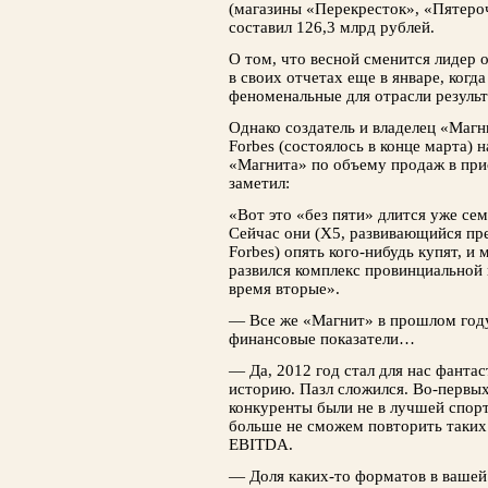
(магазины «Перекресток», «Пятероч
составил 126,3 млрд рублей.
О том, что весной сменится лидер 
в своих отчетах еще в январе, ког
феноменальные для отрасли результ
Однако создатель и владелец «Магн
Forbes (состоялось в конце марта) 
«Магнита» по объему продаж в пр
заметил:
«Вот это «без пяти» длится уже семь
Сейчас они (X5, развивающийся п
Forbes) опять кого-нибудь купят, и
развился комплекс провинциальной
время вторые».
— Все же «Магнит» в прошлом год
финансовые показатели…
— Да, 2012 год стал для нас фанта
историю. Пазл сложился. Во-первых
конкуренты были не в лучшей спор
больше не сможем повторить таких 
EBITDA.
— Доля каких-то форматов в вашей