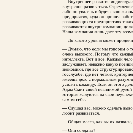
— Внутреннее развитие индивидуал
внутренне развиваться. Стремление
либо он увалень и будет свою жизн
предприятия, куда он пришел работа
развивающихся предприятиях таких 
развиваются внутри компании, долж
Наша компания лишь дает эту возм
— До какого уровня может продвин
— Думаю, что если мы говорим о те
очень высокого. Потому что кажды
интеллекта. Вот и все. Каждый чело
заслуживает, неважно какую позицию
экономики, где все структурировано
госслужбе, где нет четких критерие
имеешь дело с нормальным разумны
усилить команду. Если он этого дела
Адам Смит своей невидимой рукой в
которые жалуются на свои неуспехи
самим себе.
— Слушая вас, можно сделать выво
любит развиваться.
— Общая масса, как вы их назвали,
— Они солдаты?