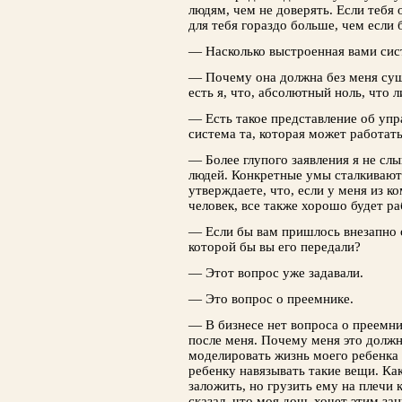
людям, чем не доверять. Если тебя
для тебя гораздо больше, чем если 
— Насколько выстроенная вами сис
— Почему она должна без меня суще
есть я, что, абсолютный ноль, что л
— Есть такое представление об упр
система та, которая может работать
— Более глупого заявления я не сл
людей. Конкретные умы сталкивают
утверждаете, что, если у меня из 
человек, все также хорошо будет ра
— Если бы вам пришлось внезапно о
которой бы вы его передали?
— Этот вопрос уже задавали.
— Это вопрос о преемнике.
— В бизнесе нет вопроса о преемни
после меня. Почему меня это должн
моделировать жизнь моего ребенка
ребенку навязывать такие вещи. Ка
заложить, но грузить ему на плечи
сказал, что моя дочь хочет этим за