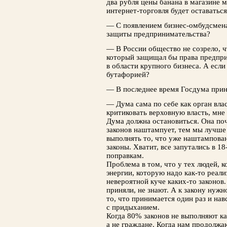
два рубля цены банана в магазине м
интернет-торговля будет оставатьс
— С появлением бизнес-омбудсмена
защиты предпринимательства?
— В России общество не созрело, 
который защищал бы права предпри
в области крупного бизнеса. А если
бутафорией?
— В последнее время Гоcдума прин
— Дума сама по себе как орган вла
критиковать верховную власть, мне 
Дума должна остановиться. Она по
законов наштампует, тем мы лучше 
выполнять то, что уже наштампова
законы. Хватит, все запутались в 1
поправкам.
Проблема в том, что у тех людей, 
энергии, которую надо как-то реали
невероятной куче каких-то законов
приняли, не знают. А к закону нужн
то, что принимается один раз и на
с придыханием.
Когда 80% законов не выполняют как
а не граждане. Когда нам продолжа