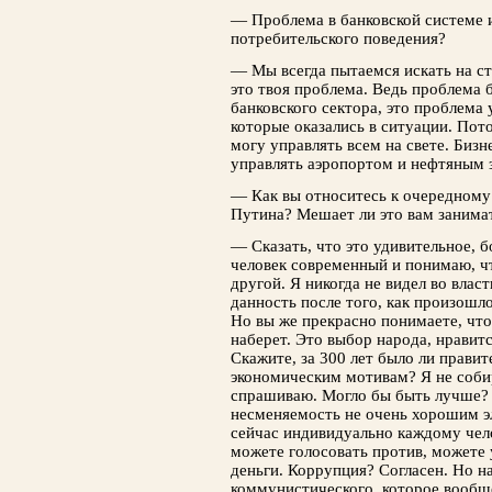
— Проблема в банковской системе 
потребительского поведения?
— Мы всегда пытаемся искать на ст
это твоя проблема. Ведь проблема 
банковского сектора, это проблема
которые оказались в ситуации. Пот
могу управлять всем на свете. Биз
управлять аэропортом и нефтяным 
— Как вы относитесь к очередному
Путина? Мешает ли это вам занима
— Сказать, что это удивительное, б
человек современный и понимаю, ч
другой. Я никогда не видел во влас
данность после того, как произошл
Но вы же прекрасно понимаете, что
наберет. Это выбор народа, нравитс
Скажите, за 300 лет было ли правит
экономическим мотивам? Я не собир
спрашиваю. Могло бы быть лучше? 
несменяемость не очень хорошим эл
сейчас индивидуально каждому чел
можете голосовать против, можете 
деньги. Коррупция? Согласен. Но н
коммунистического, которое вообще