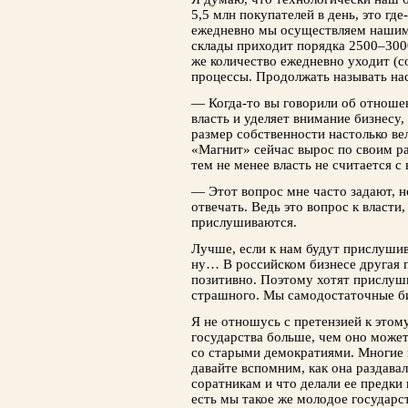
5,5 млн покупателей в день, это гд
ежедневно мы осуществляем нашим
склады приходит порядка 2500–300
же количество ежедневно уходит (со
процессы. Продолжать называть на
— Когда-то вы говорили об отношени
власть и уделяет внимание бизнесу,
размер собственности настолько вел
«Магнит» сейчас вырос по своим р
тем не менее власть не считается 
— Этот вопрос мне часто задают, но
отвечать. Ведь это вопрос к власти,
прислушиваются.
Лучше, если к нам будут прислушив
ну… В российском бизнесе другая п
позитивно. Поэтому хотят прислуш
страшного. Мы самодостаточные б
Я не отношусь с претензией к этому
государства больше, чем оно может
со старыми демократиями. Многие 
давайте вспомним, как она раздава
соратникам и что делали ее предки 
есть мы такое же молодое государст