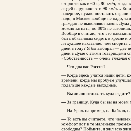
скорости как в 60-е, 90 км/ч, когда
людей нарушают эти 90 км/ч… Когд
наверное, нужно поставить огранич
надо, в Москве вообще не надо, т
граждан не выполняют закон, Дума 
можно загнать, но 80% не загонишь
Вообще я считаю, что это наказани
быть обязанным сидеть в кресле и 
ли худшее наказание, чем спорить
дней в году? Я бы выбирал — две н
дней в Думе с этими товарищами с
«Собственность — очень тяжелая о
— Что для вас Россия?
— Когда здесь учатся наши дети, к
времени, когда мы пробуем улучшат
подальше каждые выходные.
— Вы лично отдыхать куда ездите?
— За границу. Куда бы вы на моем 
— На Урал, например, на Байкал, 
— То есть вы считаете, что челове
комфорт вот в те маленькие промеж
свободны? Поймите, я жил всю жизн