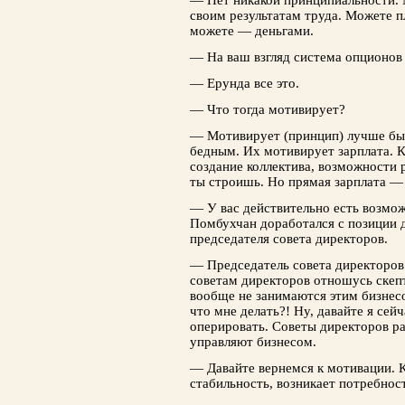
— Нет никакой принципиальности.
своим результатам труда. Можете 
можете — деньгами.
— На ваш взгляд система опционов
— Ерунда все это.
— Что тогда мотивирует?
— Мотивирует (принцип) лучше бы
бедным. Их мотивирует зарплата. К
создание коллектива, возможности 
ты строишь. Но прямая зарплата —
— У вас действительно есть возмож
Помбухчан доработался с позиции 
председателя совета директоров.
— Председатель совета директоров
советам директоров отношусь скеп
вообще не занимаются этим бизнесо
что мне делать?! Ну, давайте я сейч
оперировать. Советы директоров ра
управляют бизнесом.
— Давайте вернемся к мотивации. К
стабильность, возникает потребност