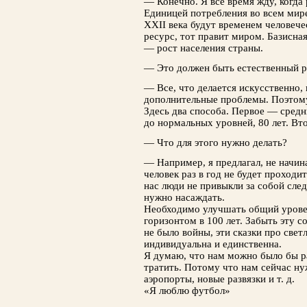
— Конечно. Я все время жду, когда
Единицей потребления во всем мире
XXII века будут временем человече
ресурс, тот правит миром. Базисна
— рост населения страны.
— Это должен быть естественный 
— Все, что делается искусственно,
дополнительные проблемы. Поэтом
Здесь два способа. Первое — сред
до нормальных уровней, 80 лет. В
— Что для этого нужно делать?
— Например, я предлагал, не начина
человек раз в год не будет проходи
нас люди не привыкли за собой сле
нужно насаждать.
Необходимо улучшать общий урове
горизонтом в 100 лет. Забыть эту с
не было войны, эти сказки про све
индивидуальна и единственна.
Я думаю, что нам можно было бы р
тратить. Потому что нам сейчас ну
аэропорты, новые развязки и т. д.
«Я люблю футбол»