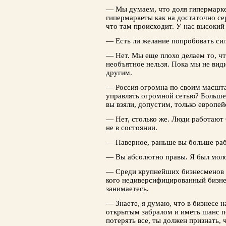
— Мы думаем, что доля гипермарке
гипермаркеты как на достаточно се
что там происходит. У нас высокий
— Есть ли желание попробовать си
— Нет. Мы еще плохо делаем то, чт
необъятное нельзя. Пока мы не ви
другим.
— Россия огромна по своим масштаб
управлять огромной сетью? Больше 
вы взяли, допустим, только европе
— Нет, столько же. Люди работают 
не в состоянии.
— Наверное, раньше вы больше р
— Вы абсолютно правы. Я был моло
— Среди крупнейших бизнесменов Р
кого недиверсифицированный бизнес
занимаетесь.
— Знаете, я думаю, что в бизнесе н
открытым забралом и иметь шанс п
потерять все, ты должен признать, ч