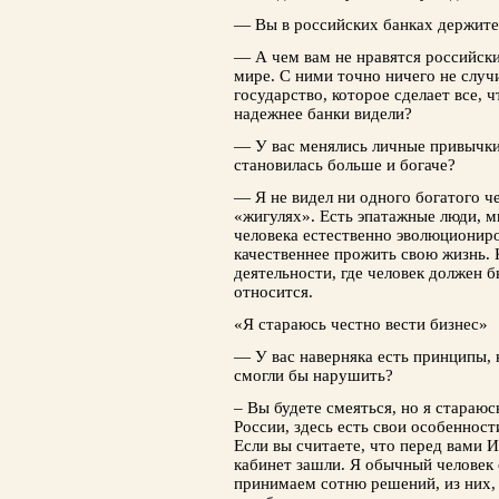
— Вы в российских банках держите
— А чем вам не нравятся российск
мире. С ними точно ничего не случит
государство, которое сделает все, 
надежнее банки видели?
— У вас менялись личные привычки,
становилась больше и богаче?
— Я не видел ни одного богатого че
«жигулях». Есть эпатажные люди, м
человека естественно эволюциониро
качественнее прожить свою жизнь. 
деятельности, где человек должен 
относится.
«Я стараюсь честно вести бизнес»
— У вас наверняка есть принципы, 
смогли бы нарушить?
– Вы будете смеяться, но я стараюс
России, здесь есть свои особенност
Если вы считаете, что перед вами И
кабинет зашли. Я обычный человек
принимаем сотню решений, из них,