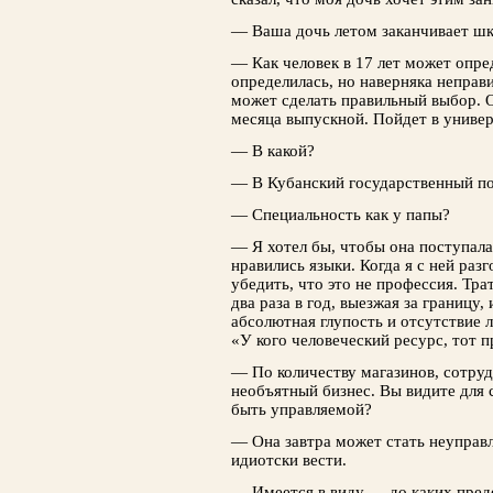
— Ваша дочь летом заканчивает шк
— Как человек в 17 лет может опре
определилась, но наверняка неправи
может сделать правильный выбор. О
месяца выпускной. Пойдет в универ
— В какой?
— В Кубанский государственный пой
— Специальность как у папы?
— Я хотел бы, чтобы она поступала
нравились языки. Когда я с ней разг
убедить, что это не профессия. Тра
два раза в год, выезжая за границу
абсолютная глупость и отсутствие 
«У кого человеческий ресурс, тот 
— По количеству магазинов, сотру
необъятный бизнес. Вы видите для 
быть управляемой?
— Она завтра может стать неуправл
идиотски вести.
— Имеется в виду — до каких пред