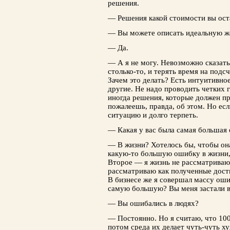
решения.
— Решения какой стоимости вы оста
— Вы можете описать идеальную же
— Да.
— А я не могу. Невозможно сказать,
столько-то, и терять время на под
Зачем это делать? Есть интуитивно
другие. Не надо проводить четких г
иногда решения, которые должен п
пожалеешь, правда, об этом. Но есл
ситуацию и долго терпеть.
— Какая у вас была самая большая
— В жизни? Хотелось бы, чтобы она
какую-то большую ошибку в жизни, я
Второе — я жизнь не рассматриваю
рассматриваю как полученные дост
В бизнесе же я совершал массу оши
самую большую? Вы меня застали в
— Вы ошибались в людях?
— Постоянно. Но я считаю, что 1
потом среда их делает чуть-чуть х