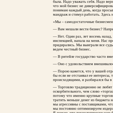
была. Надо уважать себя. Надо вери
что мой бизнес не диверсифицирова
понимаю каждый день, когда просы
мандраж и стимул работать. Здесь 
«Мы – самодостаточные бизнесме
— Вам мешали вести бизнес? Напри
— Нет. Один раз, лет восемь назад,
инспекцией, напала на меня. Нас пр
придирались. Мы выиграли все суды
ведем честный бизнес.
— В ритейле государство часто вме
— Оно с удовольствием вмешивалось
— Порою кажется, что у вашей отра
бы если не отстаивал ее интересы, 
происходящими, и разбирался бы 
— Торговлю традиционно не любят 
оскорбительного, чем слово «торга
потому что именно крупные торго
тратить меньше денег из бюджета н
мы агрессивны с поставщиками, чт
мы постоянно оптимизируем издерж
Я думаю, что технологически наш 