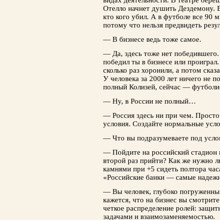
видах деятельности. В театре береш
Отелло начнет душить Дездемону. 
кто кого убил. А в футболе все 90
потому что нельзя предвидеть резул
— В бизнесе ведь тоже самое.
— Да, здесь тоже нет победившего.
победил ты в бизнесе или проигра
сколько раз хоронили, а потом сказа
У человека за 2000 лет ничего не п
полный Колизей, сейчас — футболи
— Ну, в России не полный…
— Россия здесь ни при чем. Просто 
условия. Создайте нормальные усло
— Что вы подразумеваете под усл
— Пойдите на российский стадион и
второй раз прийти? Как же нужно л
камнями при +5 сидеть полтора ча
«Российские банки — самые надежн
— Вы человек, глубоко погруженный
кажется, что на бизнес вы смотрите
четкое распределение ролей: защи
задачами и взаимозаменяемостью.