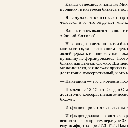
— Как вы отнеслись к попытке Мих
продвинуть интересы бизнеса в пол
— Я не думаю, что он создает парт
человека, и то, что он делает, мне 
— Вас пытались включить в полити
«Единой России»?
— Наверное, какие-то попытки были
мне кажется, за исключением идеол
людей держать в нищете, у нас пок
принципу не формировалось. Поэтом
близки или далеки, сложно. Для мен
экономически, и я должен признать
достаточно консервативный, и это 
— Нынешний — это с момента посл
— Последние 12-15 лет. Создан Ст
достаточно консервативная эмиссио
бюджет.
— Инфляция при этом остается на
— Инфляция должна находиться в р
всю жизнь жил при температуре 38 
ему комфортно при 37,3-37,5. Нам