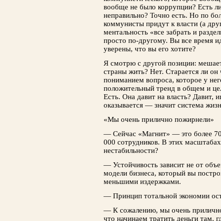
вообще не было коррупции? Есть л
неправильно? Точно есть. Но по бо
коммунисты придут к власти (а друг
ментальность «все забрать и раздел
просто по-другому. Вы все время 
уверены, что вы его хотите?
Я смотрю с другой позиции: мешае
страны жить? Нет. Старается ли он 
пониманием вопроса, которое у нег
положительный тренд в общем и цел
Есть. Она давит на власть? Давит,
оказывается — значит система жизн
«Мы очень прилично пожирнели»
— Сейчас «Магнит» — это более 700
000 сотрудников. В этих масштабах
нестабильности?
— Устойчивость зависит не от объе
модели бизнеса, который вы постро
меньшими издержками.
— Принцип тотальной экономии ос
— К сожалению, мы очень прилично
что начинаем тратить деньги там, г