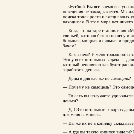
— Футбол? Вы все время все услож
поведения не закладывается. Мы ид
поиска точек роста и ежедневных у
находимся. В этом мире нет ничего
— Когда-то на заре становления «М
свиньей, которая бегала по лесу и и
большая, мощная и сильная и продол
Зачем?
— Как зачем? У меня только одна за
Это у всех остальных задача — день
который непонятно как будет распи
заработать деньги.
— Деньги для вас же не самоцель?
— Почему не самоцель? Это самоце
— То есть вы получаете удовольств
деньги?
— Да! Это остальные говорят: день
для меня самоцель.
— Вы же их не в копилку складывае
— А где вы такую копилку видели?