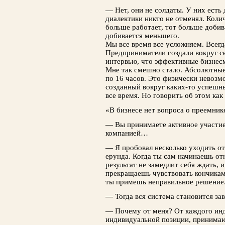
— Нет, они не солдаты. У них есть
диалектики никто не отменял. Колич
больше работает, тот больше добив
добивается меньшего.
Мы все время все усложняем. Всег
Предприниматели создали вокруг с
интервью, что эффективные бизнесм
Мне так смешно стало. Абсолютные 
по 16 часов. Это физически невозмо
созданный вокруг каких-то успешны
все время. Но говорить об этом ка
«В бизнесе нет вопроса о преемник
— Вы принимаете активное участие
компанией…
— Я пробовал несколько уходить от
ерунда. Когда ты сам начинаешь от
результат не замедлит себя ждать, 
прекращаешь чувствовать кончиками
ты примешь неправильное решение
— Тогда вся система становится за
— Почему от меня? От каждого инд
индивидуальной позиции, принима