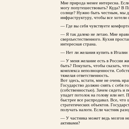
Мне природа менее интересна. Если 
могу попутешествовать? Куда? В Пи
солнце? Нужно быть честным, мы д
инфраструктуру, чтобы все хотели о
— Где вы себя чувствуете комфорт
— Я так далеко не летаю. Мне нрав
сверхъестественного. Кухня простая
интересная страна.
— Нет ли желания купить в Италии 
— У меня желание есть в России жи
быть? Покупать, чтобы сказать, что
комплекса неполноценности. Собств
тяжелая ответственность.
Вот здесь, кстати, мне не очень нра
Государство должно снять с себя г
(собственностью). Зачем сидеть и п
упадет потолок на голову или нет. 
быстрее все распродавал. Все, что 
стратегических объектов. Государс
получать налоги. Если частник раз
— У частника может ведь мозгов н
активами?