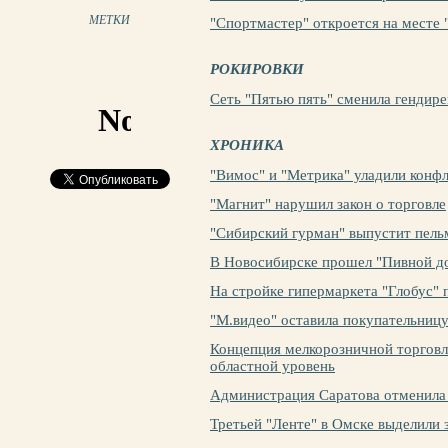
МЕТКИ
"Спортмастер" откроется на месте
РОКИРОВКИ
Сеть "Пятью пять" сменила гендире
ХРОНИКА
"Вимос" и "Метрика" уладили конф
"Магнит" нарушил закон о торговле
"Сибирский гурман" выпустит пель
В Новосибирске прошел "Пивной д
На стройке гипермаркета "Глобус" 
"М.видео" оставила покупательницу
Концепция мелкорозничной торговл
областной уровень
Администрация Саратова отменила 
Третьей "Ленте" в Омске выделили