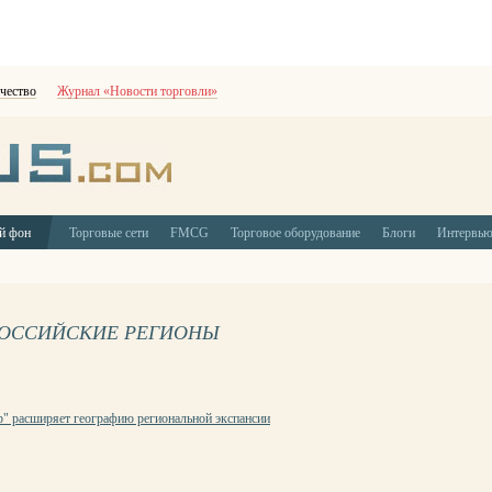
чество
Журнал «Новости торговли»
й фон
Торговые сети
FMCG
Торговое оборудование
Блоги
Интервь
. РОССИЙСКИЕ РЕГИОНЫ
р" расширяет географию региональной экспансии