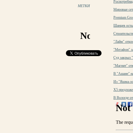
Роспотребна
МЕТКИ
Мировые сет
Premium Grou
Шанцев оста
Строительств
"Лайм" откр
"Мегафон" з
Суд закрыл "
"Магнит" отк
В "Ашане" н
Из "Яшма-зо
X5 предложе
В Вологде о