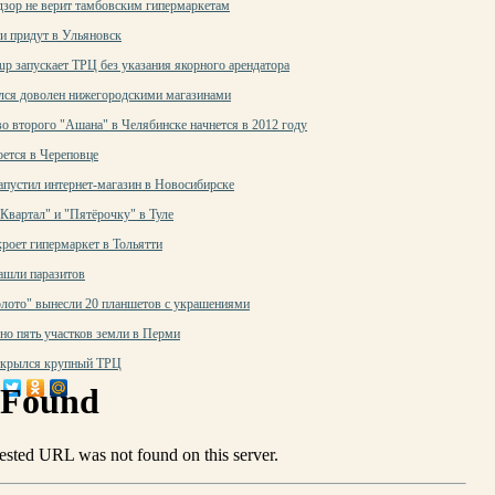
дзор не верит тамбовским гипермаркетам
и придут в Ульяновск
p запускает ТРЦ без указания якорного арендатора
лся доволен нижегородскими магазинами
о второго "Ашана" в Челябинске начнется в 2012 году
оется в Череповце
апустил интернет-магазин в Новосибирске
Квартал" и "Пятёрочку" в Туле
роет гипермаркет в Тольятти
ашли паразитов
лото" вынесли 20 планшетов с украшениями
но пять участков земли в Перми
ткрылся крупный ТРЦ