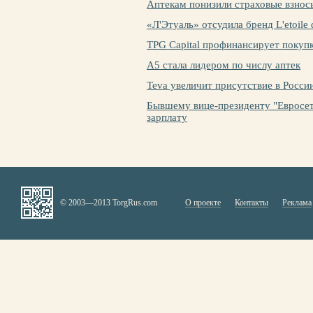
Аптекам понизили страховые взнос
«Л'Этуаль» отсудила бренд L'etoile 
TPG Capital профинансирует покупк
А5 стала лидером по числу аптек
Teva увеличит присутствие в Росси
Бывшему вице-президенту "Евросе
зарплату
© 2003—2013 TorgRus.com
О проекте
Контакты
Реклама