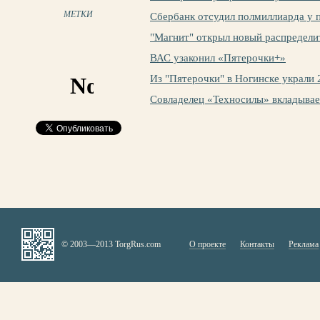
МЕТКИ
Сбербанк отсудил полмиллиарда у 
"Магнит" открыл новый распредели
ВАС узаконил «Пятерочки+»
Из "Пятерочки" в Ногинске украли 
Совладелец «Техносилы» вкладывае
© 2003—2013 TorgRus.com
О проекте
Контакты
Реклама