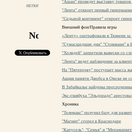
"Ашан" проведет выставку товаров
МЕТКИ
"Лента" откроет первый гипермарке
"Седьмой континент" откроет гипе
Внешний фон/Правила игры
«Ленту» оштрафовали в Тюмени за
"Сумасшедшие дни" "Стокманн" в Е
"Холидей" запретили вывески со сл
"Лента" ведет наблюдение за клиен
На "Пятерочку" поступает масса жа
Акция памяти Джобса в Омске не с
В Забайкалье найдены просроченны
Экс-главбуха "Эльдорадо" арестова
Хроника
"Телемакс" получил базу для развит
"Магнит" сгорел в Краснодаре
"Карусель", "Семья" и "Мерамарке