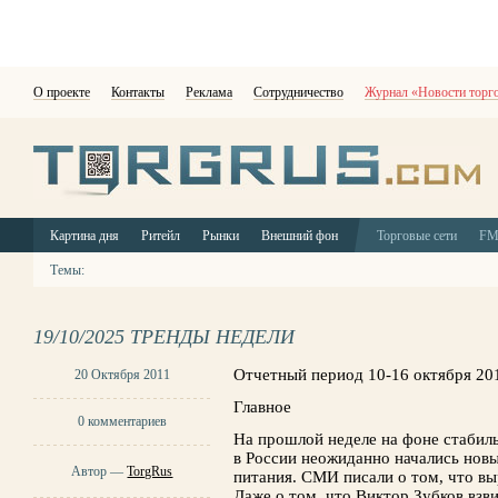
О проекте
Контакты
Реклама
Сотрудничество
Журнал «Новости торг
Картина дня
Ритейл
Рынки
Внешний фон
Торговые сети
F
Темы:
19/10/2025 ТРЕНДЫ НЕДЕЛИ
Отчетный период 10-16 октября 20
20 Октября 2011
Главное
0 комментариев
На прошлой неделе на фоне стабил
в России неожиданно начались новы
Автор —
TorgRus
питания. СМИ писали о том, что выр
Даже о том, что Виктор Зубков взв