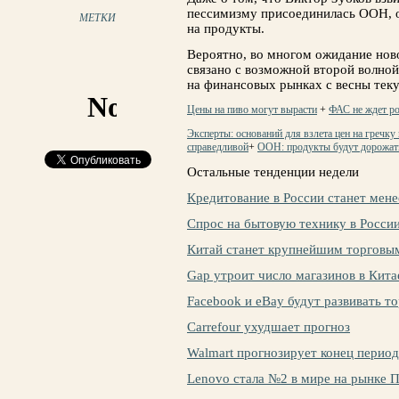
пессимизму присоединилась ООН, о
МЕТКИ
на продукты.
Вероятно, во многом ожидание ново
связано с возможной второй волной
на финансовых рынках с весны теку
Цены на пиво могут вырасти
+
ФАС не ждет ро
Эксперты: оснований для взлета цен на гречку 
справедливой
+
ООН: продукты будут дорожат
Остальные тенденции недели
Кредитование в России станет мен
Спрос на бытовую технику в России
Китай станет крупнейшим торговы
Gap утроит число магазинов в Кита
Facebook и eBay будут развивать т
Carrefour ухудшает прогноз
Walmart прогнозирует конец перио
Lenovo стала №2 в мире на рынке 