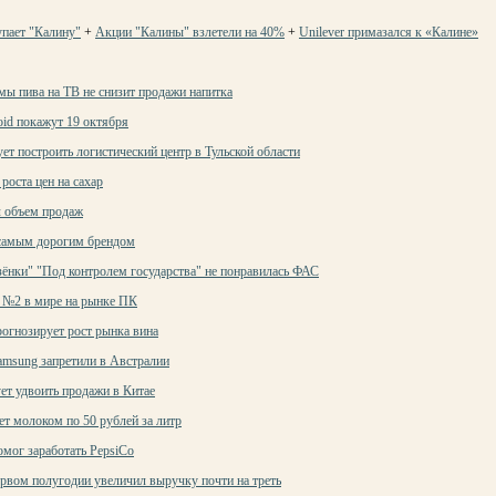
упает "Калину"
+
Акции "Калины" взлетели на 40%
+
Unilever примазался к «Калине»
мы пива на ТВ не снизит продажи напитка
id покажут 19 октября
т построить логистический центр в Тульской области
роста цен на сахар
л объем продаж
самым дорогим брендом
зёнки" "Под контролем государства" не понравилась ФАС
а №2 в мире на рынке ПК
огнозирует рост рынка вина
msung запретили в Австралии
ет удвоить продажи в Китае
ет молоком по 50 рублей за литр
мог заработать PepsiCo
ервом полугодии увеличил выручку почти на треть