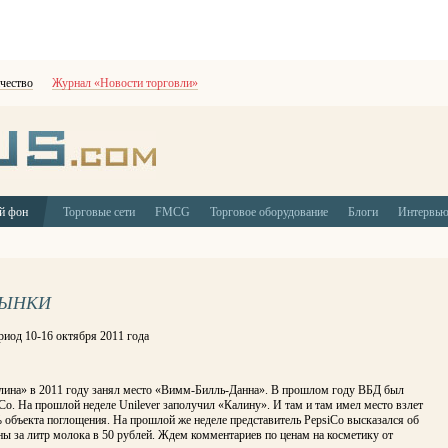
чество
Журнал «Новости торговли»
й фон
Торговые сети
FMCG
Торговое оборудование
Блоги
Интервь
 РЫНКИ
риод 10-16 октября 2011 года
лина» в 2011 году занял место «Вимм-Билль-Данна». В прошлом году ВБД был
Co. На прошлой неделе Unilever заполучил «Калину». И там и там имел место взлет
 объекта поглощения. На прошлой же неделе представитель PepsiCo высказался об
ы за литр молока в 50 рублей. Ждем комментариев по ценам на косметику от