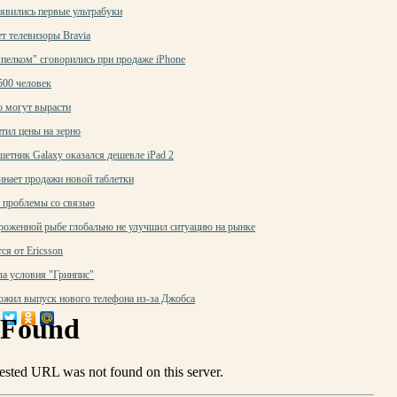
оявились первые ультрабуки
т телевизоры Bravia
елком" сговорились при продаже iPhone
500 человек
о могут вырасти
тил цены на зерно
етник Galaxy оказался дешевле iPad 2
инает продажи новой таблетки
y проблемы со связью
ороженной рыбе глобально не улучшил ситуацию на рынке
ся от Ericsson
ла условия "Гринпис"
ожил выпуск нового телефона из-за Джобса