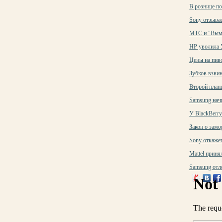
В рознице п
Sony отзывае
МТС и "Вымп
HP уволила 
Цены на пив
Зубков взвин
Второй планш
Samsung нач
У BlackBerr
Закон о зам
Sony откажет
Mattel приня
Samsung отл