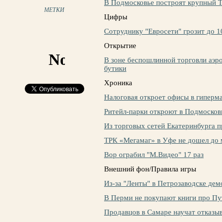
В Подмосковье построят крупный 
МЕТКИ
Цифры
Сотруднику "Евросети" грозит до 1
Открытие
В зоне беспошлинной торговли аэр
бутики
Хроника
Налоговая откроет офисы в гиперм
Ритейл-парки откроют в Подмосков
Из торговых сетей Екатеринбурга 
ТРК «Мегамаг» в Уфе не дошел до 
Вор ограбил "М.Видео" 17 раз
Внешний фон/Правила игры
Из-за "Ленты" в Петрозаводске де
В Перми не покупают книги про Пу
Продавцов в Самаре научат отказыв