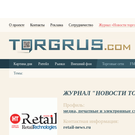
О проекте
Контакты
Реклама
Сотрудничество
Журнал «Новости торг
Картина дня
Ритейл
Рынки
Внешний фон
Торговые сети
F
Темы:
ЖУРНАЛ "НОВОСТИ Т
Профиль:
медиа, печатные и электронные 
Контактная информация:
retail-news.ru