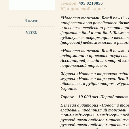
Телефон:
495
9210856
Юридический адрес:
“Новости торговли. Retail news” -
8 постов
профессионалов ретейлового бизн
и основные тенденции развития ци
форматов food и non-food. Также в
МЕТКИ
публикуется информация о тенден
(торговой) недвижимости и рынк
«Новости торговли. Retail news» - 
информации о проектах, осуществ
Ассоциацией, в задачи которой вх
национальной торговли.
Журнал «Новости торговли» издает
журнал «Новости торговли. Retail 
обновленным рубрикатором. Журна
Украине.
Тираж – 19 000 экз. Периодичность
Целевая аудитория «Новости торго
владельцы предприятий торговли,
топ-менеджеры и менеджеры пред
руководители отделов маркетинга
руководители отделов маркетинга