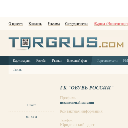
О проекте
Контакты
Реклама
Сотрудничество
Журнал «Новости торг
Картина дня
Ритейл
Рынки
Внешний фон
Торговые сети
F
Темы:
ГК "ОБУВЬ РОССИИ"
Профиль:
независимый магазин
1 пост
Контактная информация:
МЕТКИ
Телефон:
Юридический адрес: