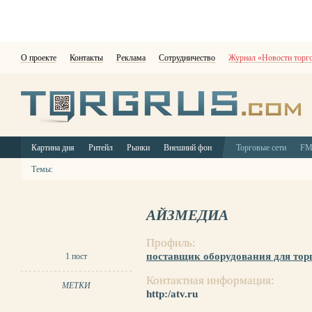
О проекте
Контакты
Реклама
Сотрудничество
Журнал «Новости торг
Картина дня
Ритейл
Рынки
Внешний фон
Торговые сети
F
Темы:
АЙЗМЕДИА
Профиль:
поставщик оборудования для тор
1 пост
Контактная информация:
МЕТКИ
http:/atv.ru