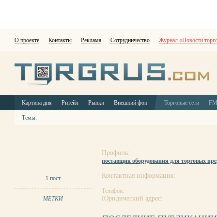
О проекте
Контакты
Реклама
Сотрудничество
Журнал «Новости торг
Картина дня
Ритейл
Рынки
Внешний фон
Торговые сети
F
Темы:
Профиль:
поставщик оборудования для торговых пр
Контактная информация:
1 пост
Телефон:
Юридический адрес:
МЕТКИ