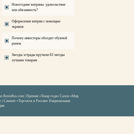
Новогодние витрины: удовольствие
или обязанность?
Оформление витрин с помощью
экранов
Почему инвесторы обходят обувной
рынок
Звезды эстрады вручили 63 звезды
лучшим товарам
ал RestoRus.com
|
Премия «Товар года»
Салон «Мир
» | Саммит «Торговля в России»
Национальная
ция