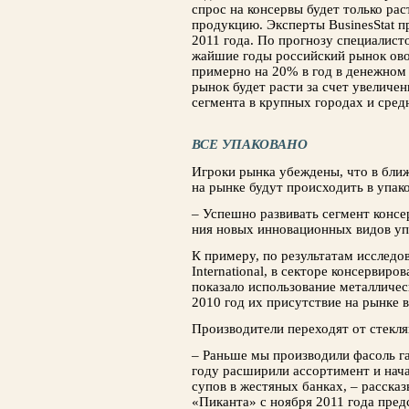
спрос на консервы будет только рас
продукцию. Эксперты BusinesStat п
2011 года. По прогнозу специа­лис
жайшие годы российский рынок ово
пример­но на 20% в год в денежном
рынок будет расти за счет увеличе
сегмента в крупных городах и сред
ВСЕ УПАКОВАНО
Игроки рынка убеждены, что в бли
на рынке будут происходить в упако
– Успешно развивать сегмент консер
ния новых инновационных видов уп
К примеру, по результатам исследов
International, в секторе консервир
показало использо­вание металличес
2010 год их присут­ствие на рынке 
Производители переходят от стекля
– Раньше мы производили фасоль г
году расширили ассортимент и нача
супов в жестяных банках, – расска
«Пиканта» с ноября 2011 года предс