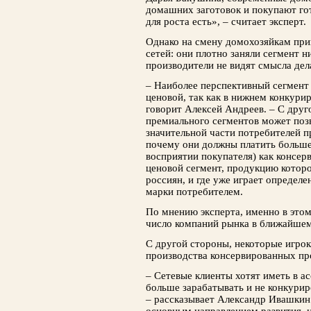
домашних заготовок и покупают гот
для роста есть», – считает эксперт.
Однако на смену домохозяйкам при
сетей: они плотно заняли сегмент 
производители не видят смысла дел
– Наиболее перспективный сегмент 
ценовой, так как в нижнем конкури
говорит Алексей Андреев. – С друг
премиального сегментов мо­жет позв
значительной части потребите­лей 
почему они должны платить больше 
восприятии по­купателя) как консер
ценовой сегмент, продукцию котор
россиян, и где уже играет определ
марки потребителем.
По мнению эксперта, именно в этом
число компаний рынка в ближайше
С другой стороны, некоторые игрок
производ­ства консервированных п
– Сетевые клиенты хотят иметь в а
больше зарабатывать и не конкурир
– рассказы­вает Александр Ивашкин