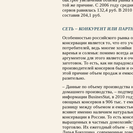
быстрее увеличения объема рынка в
той же причине. С 2006 году средня
сервов равнялась 132,4 руб. В 2010
составив 204,1 руб.
СЕТЬ – КОНКУРЕНТ ИЛИ ПАРТ
Особенностью российского рынка 
консервации является то, что его 
потребителей, ведь мно­гие хозяйки
варенья и соленья: помимо всегда 
аргументом для этого является и о
заготовок. То есть, как ни парадок
производителей консервов были и о
этой причине объем продаж и емкос
разительно.
– Данные по объему производства и
домаш­него производства, – подтве
информации BusinesStat, в 2010 го
овощных консервов в 906 тыс. т емк
разницу между объемом и емко­сть
ясняют именно наличием натуральн
консервации в Рос­сии. То есть конс
выращенных в частных домохозяйст
торгов­лю. Их ежегодный объем – пр
Дарья Бакуши­на, современные дом