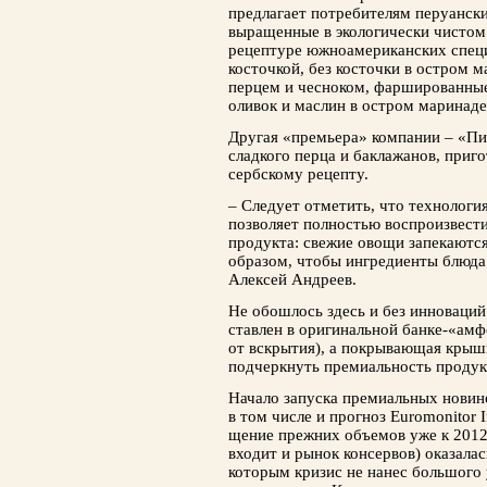
предлагает по­требителям перуански
выращенные в эколо­гически чистом 
рецептуре южноамериканских специ
косточкой, без косточки в остром 
пер­цем и чесноком, фаршированные
оливок и маслин в остром маринаде
Другая «премьера» компании – «Пин
сладкого перца и баклажанов, приг
сербскому рецепту.
– Следует отметить, что технологи
позво­ляет полностью воспроизвест
продукта: свежие овощи запекаются 
образом, чтобы ингре­диенты блюда 
Алексей Андреев.
Не обошлось здесь и без инноваций
ставлен в оригинальной банке-«ам
от вскрытия), а покрывающая крыш
подчеркнуть премиальность продук
Начало запуска премиальных нови­н
в том числе и прогноз Euromonitor 
щение прежних объемов уже к 2012 
входит и рынок консервов) оказалас
которым кри­зис не нанес большого 