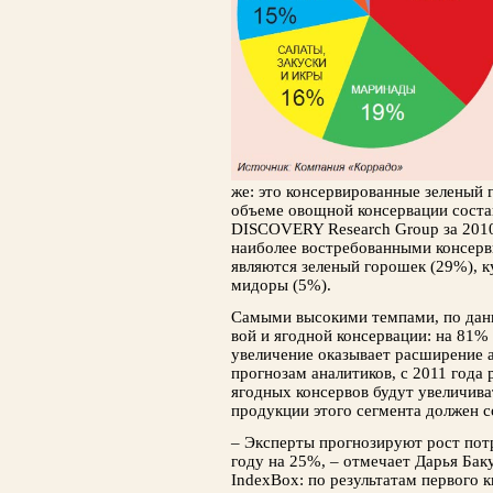
же: это консервированные зеленый 
объеме овощной консервации соста
DISCOVERY Research Group за 2010
наиболее востребован­ными консер
являются зеленый горошек (29%), к
мидоры (5%).
Самыми высокими темпами, по дан­н
вой и ягодной консервации: на 81% 
увеличение оказывает расширение а
прогнозам ана­литиков, с 2011 год
ягодных консервов будут увеличива
продукции этого сегмента дол­жен с
– Эксперты прогнозируют рост пот
году на 25%, – отмечает Дарья Ба
IndexBox: по результатам первого к