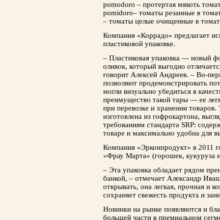
pomodoro – протертая мякоть томато
pomidoro– томаты резанные в томат­
– томаты целые очищенные в томатн
Компания «Коррадо» предлагает ис­
пласти­ковой упаковке.
– Пластиковая упаковка — новый ф
оливок, который выгодно отличаетс
говорит Алек­сей Андреев. – Во-пе
позволяют проде­монстрировать пот
могли визуально убе­диться в качес
преимущество такой тары — ее легк
при перевозке и хранении товаров. 
изготовлена из гофрокартона, выгля
требованиям стандарта SRP: соде
товаре и максимально удобна для вы
Компания «Эрконпродукт» в 2011 г
«Фрау Мар­та» (горошек, кукуруза и 
– Эта упаковка обладает рядом пре
бан­кой, – отмечает Александр Иваш
открывать, она лег­кая, прочная и к
сохраняет свежесть продукта и зан
Новинки на рынке появляются и бла
большей части в премиальном сегм