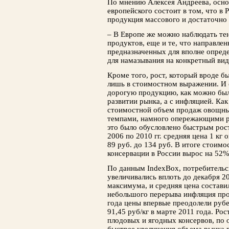
По мнению Алексея Андреева, осно
европейского со­стоит в том, что в
продукция массового и достаточно
– В Европе же можно наблюдать те
продук­тов, еще и те, что направле
предназначенных для вполне опред
для намазывания на кон­кретный вид
Кроме того, рост, который вроде б
лишь в стоимостном выражении. И с
до­рогую продукцию, как можно бы
разви­тии рынка, а с инфляцией. Как
стоимостной объем продаж овощных
темпами, намного опе­режающими р
это было обусловлено бы­стрым рос
2006 по 2010 гг. средняя цена 1 кг
89 руб. до 134 руб. В итоге стоим
консервации в России вырос на 52% 
По данным IndexBox, потребитель
увеличи­вались вплоть до декабря 20
максимума, и средняя цена составил
небольшого перерыва инфляция про
года цены впервые преодолели рубе
91,45 руб/кг в марте 2011 года. Ро
плодовых и ягодных консервов, по о