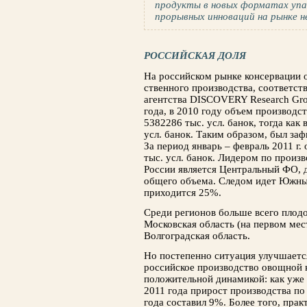
продукты в новых форматах упа
прорывных инноваций на рынке н
РОССИЙСКАЯ ДОЛЯ
На российском рынке консервации о
ственного производства, соответст
агентства DISCOVERY Research Gro
года, в 2010 году объем производс
5382286 тыс. усл. банок, тогда как
усл. банок. Таким образом, был за
За период ян­варь – февраль 2011 г
тыс. усл. банок. Лидером по произ
России является Центральный ФО, д
общего объема. Следом идет Южны
приходится 25%.
Среди регионов больше всего плод
Московская об­ласть (на первом мес
Волгоградская область.
Но постепенно ситуация улучшаетс
россий­ское производство овощной 
положительной динами­кой: как уже
2011 года прирост производ­ства п
года составил 9%. Более того, прак