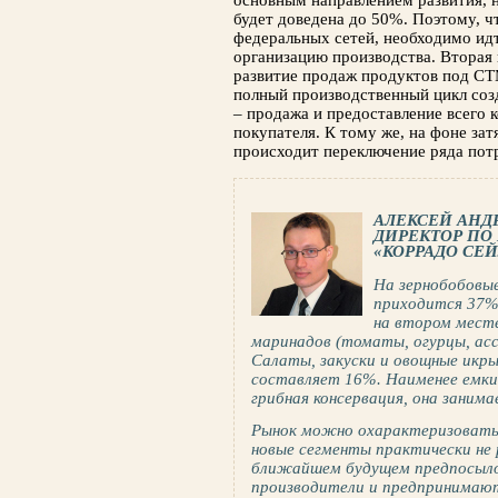
основным направ­лением развития, 
будет доведена до 50%. Поэтому, ч
федеральных сетей, необхо­димо идт
организацию производства. Вторая 
развитие продаж продуктов под СТ
полный производственный цикл созд
– продажа и предоставление всего 
покупателя. К тому же, на фоне за
происходит переключение ряда пот
АЛЕКСЕЙ АНД
ДИРЕКТОР ПО
«КОРРАДО СЕ
На зернобобовые
приходится 37%
на втором мест
маринадов (томаты, огурцы, асс
Салаты, закуски и овощные икр
составляет 16%. Наименее емки
грибная консервация, она занима
Рынок можно охарактеризовать
новые сегменты практически не 
ближайшем будущем предпосыло
производители и предпринимаю