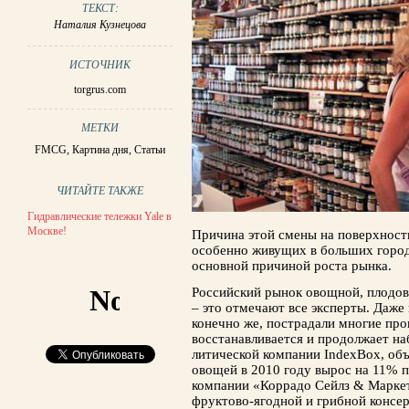
ТЕКСТ:
Наталия Кузнецова
ИСТОЧНИК
torgrus.com
МЕТКИ
FMCG
,
Картина дня
,
Статьи
ЧИТАЙТЕ ТАКЖЕ
Гидравлические тележки Yale в
Москве!
Причина этой смены на поверхности
особенно живущих в больших города
основной причиной роста рынка.
Российский рынок овощной, плодов
– это отмечают все эксперты. Даже 
конечно же, пострадали многие про
восстанавливается и продол­жает н
литической компании IndexBox, об
овощей в 2010 году вырос на 11% 
компании «Кор­радо Сейлз & Маркет
фруктово-ягодной и грибной консер