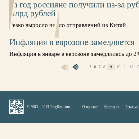
За год россияне получили из-за ру
млрд рублей
Резко выросло число отправлений из Китай
Инфляция в еврозоне замедляется
Инфляция в январе в еврозоне замедлилась до 2
…
5
6
7
8
9
10
11
12
1
СТРАНИЦЫ
© 2003—2013 TorgRus.com
О проекте
Контакты
Реклама