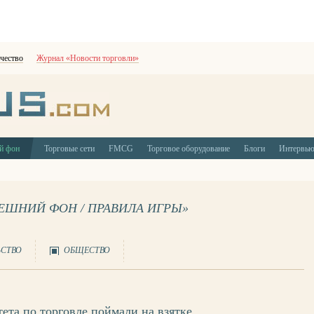
чество
Журнал «Новости торговли»
й фон
Торговые сети
FMCG
Торговое оборудование
Блоги
Интервь
НЕШНИЙ ФОН / ПРАВИЛА ИГРЫ»
ЬСТВО
ОБЩЕСТВО
ета по торговле поймали на взятке