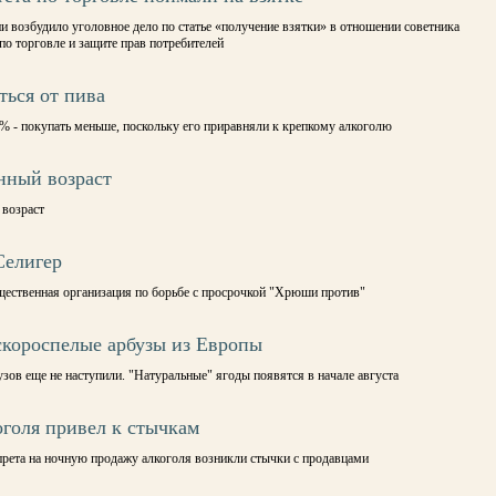
 возбудило уголовное дело по статье «получение взятки» в отношении советника
по торговле и защите прав потребителей
ться от пива
7% - покупать меньше, поскольку его приравняли к крепкому алкоголю
нный возраст
 возраст
Селигер
щественная организация по борьбе с просрочкой "Хрюши против"
короспелые арбузы из Европы
узов еще не наступили. "Натуральные" ягоды появятся в начале августа
оголя привел к стычкам
прета на ночную продажу алкоголя возникли стычки с продавцами