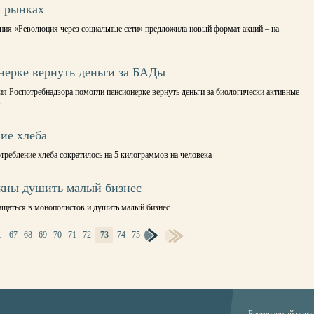
а рынках
ния «Революция через социальные сети» предложила новый формат акций – на
нерке вернуть деньги за БАДы
ия Роспотребнадзора помогли пенсионерке вернуть деньги за биологически активные
в
ие хлеба
потребление хлеба сократилось на 5 килограммов на человека
лжны душить малый бизнес
ащаться в монополистов и душить малый бизнес
…
67
68
69
70
71
72
73
74
75