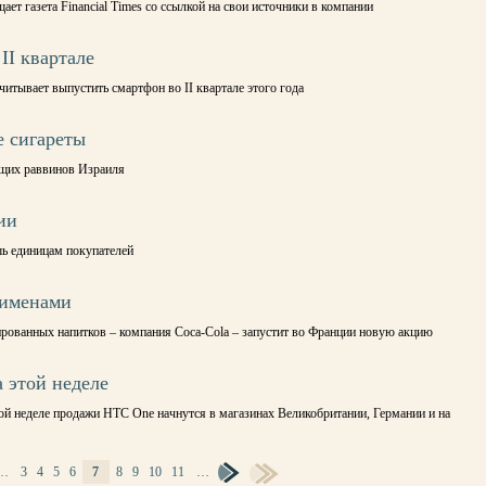
ет газета Financial Times со ссылкой на свои источники в компании
II квартале
итывает выпустить смартфон во II квартале этого года
 сигареты
ущих раввинов Израиля
ии
шь единицам покупателей
 именами
ированных напитков – компания Coca-Cola – запустит во Франции новую акцию
 этой неделе
а этой неделе продажи HTC One начнутся в магазинах Великобритании, Германии и на
…
3
4
5
6
7
8
9
10
11
…