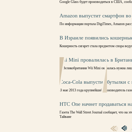
Google Glass будет производиться в США, сообща
Amazon выпустит смартфон во 
По информации портала DigiTimes, Amazon рассч
В Израиле появились кошерные
Кошерность сигарет стала предметом спора вед
Wii Mini провалилась в Британ
В Великобритании Wii Mini оказалась нужна ли
Coca-Cola выпустит бутылки с
В мае 2013 года крупнейший производитель газ
HTC One начнет продаваться на
Газета The Wall Street Journal сообщает, что н
Тайване
СТРАНИЦЫ