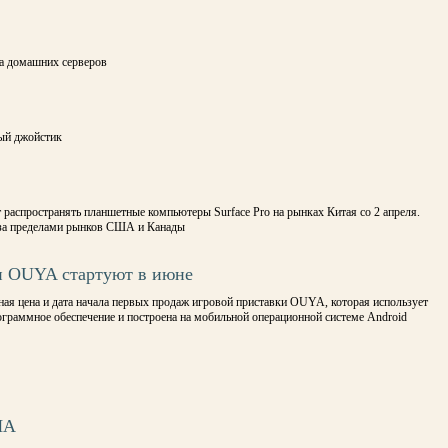
ка домашних серверов
ный джойстик
 распространять планшетные компьютеры Surface Pro на рынках Китая со 2 апреля.
 за пределами рынков США и Канады
 OUYA стартуют в июне
ная цена и дата начала первых продаж игровой приставки OUYA, которая использует
граммное обеспечение и построена на мобильной операционной системе Android
ША