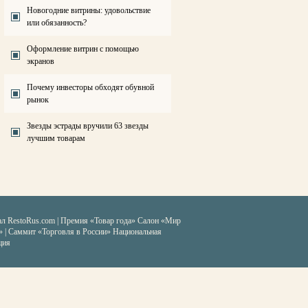
Новогодние витрины: удовольствие
или обязанность?
Оформление витрин с помощью
экранов
Почему инвесторы обходят обувной
рынок
Звезды эстрады вручили 63 звезды
лучшим товарам
ал RestoRus.com
|
Премия «Товар года»
Салон «Мир
» | Саммит «Торговля в России»
Национальная
ция