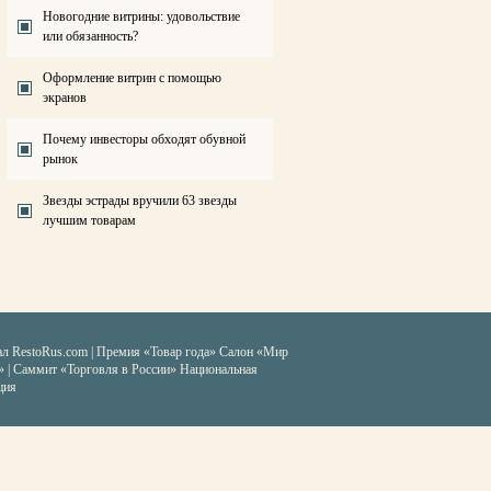
Новогодние витрины: удовольствие
или обязанность?
Оформление витрин с помощью
экранов
Почему инвесторы обходят обувной
рынок
Звезды эстрады вручили 63 звезды
лучшим товарам
ал RestoRus.com
|
Премия «Товар года»
Салон «Мир
» | Саммит «Торговля в России»
Национальная
ция