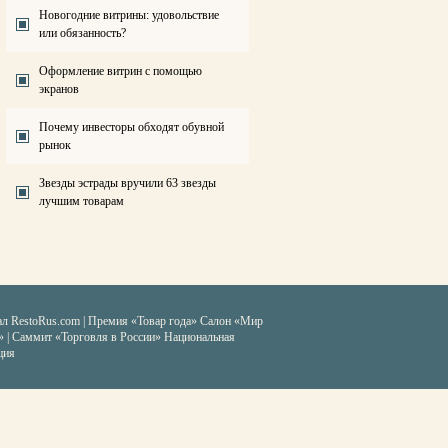
Новогодние витрины: удовольствие
или обязанность?
Оформление витрин с помощью
экранов
Почему инвесторы обходят обувной
рынок
Звезды эстрады вручили 63 звезды
лучшим товарам
ал RestoRus.com
|
Премия «Товар года»
Салон «Мир
» | Саммит «Торговля в России»
Национальная
ция