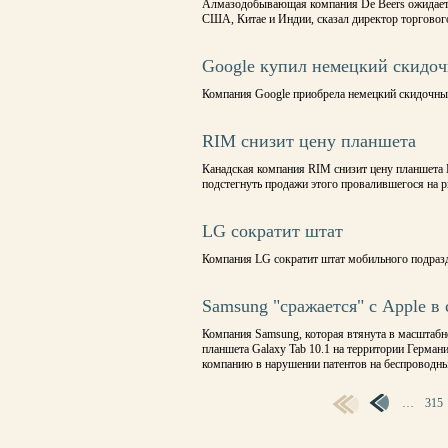
Алмазодобывающая компания De Beers ожидает р
США, Китае и Индии, сказал директор торговог
Google купил немецкий скидо
Компания Google приобрела немецкий скидочный 
RIM снизит цену планшета
Канадская компания RIM снизит цену планшета 
подстегнуть продажи этого провалившегося на 
LG сократит штат
Компания LG сократит штат мобильного подразд
Samsung "сражается" с Apple в 
Компания Samsung, которая втянута в масштабно
планшета Galaxy Tab 10.1 на территории Герман
компанию в нарушении патентов на беспроводны
…
315
СТРАНИЦЫ