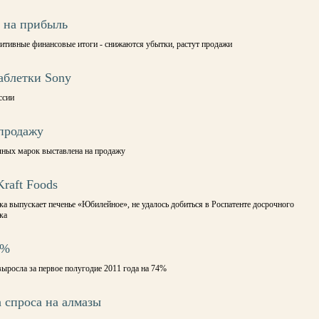
и на прибыль
итивные финансовые итоги - снижаются убытки, растут продажи
аблетки Sony
ссии
 продажу
ных марок выставлена на продажу
raft Foods
ка выпускает печенье «Юбилейное», не удалось добиться в Роспатенте досрочного
ка
4%
ыросла за первое полугодие 2011 года на 74%
а спроса на алмазы