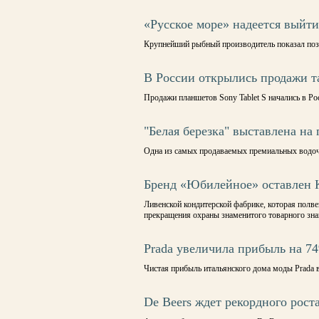
«Русское море» надеется выйт
Крупнейший рыбный производитель показал поз
В России открылись продажи т
Продажи планшетов Sony Tablet S начались в Ро
"Белая березка" выставлена на
Одна из самых продаваемых премиальных водоч
Бренд «Юбилейное» оставлен K
Ливенской кондитерской фабрике, которая полве
прекращения охраны знаменитого товарного зна
Prada увеличила прибыль на 7
Чистая прибыль итальянского дома моды Prada в
De Beers ждет рекордного рост