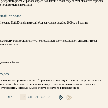
екордного роста мирового спроса на алмазы в этом году за счет высокого спроса в
о подразделения компании
чный сервис
сервис DailyDeal.de, который был запущен в декабре 2009 г. в Берлине
BlackBerry PlayBook и займется обновлением его операционной системы, чтобы
рынке продукта
еления в Корее
судах
е патентное противостояние с Apple, подала апелляцию в связи с запретом продаж
ии, а также обратилась в австралийский суд с иском, обвиняющим американскую
е технологии, используемые в смартфоне iPhone и планшете iPad
316
317
318
319
320
321
322
323
…